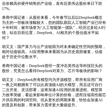
击依赖高价硬件销售的产业链，发布后英伟达股价单日下跌
17%。
券商中国记者：从股价来看，今年春节以后以DeepSeek概念
为主的一些板块涨幅较大，您的团队跟踪人工智能产业已经有
十年时间，被市场誉为“人工智能第一团队”，经历过多轮AI行
情，站在目前位置，DeepSeek、AI相关的个股估值水平如
何？
胡又文：国产算力与云产业链因为对未来确定性空间的预期，
相对估值较高。AI应用整体来看因为从历史底部修复，估值
处于历史中位数水平。
券商中国记者：DeepSeek曾经一度冲击英伟达等科技巨头的
股价，究竟怎么看待DeepSeek对算力、芯片等板块的影响？
胡又文：DeepSeek所有模型均为开源模型，即所有应用厂商
一夜之间都拥有了可以比肩顶级AI的大模型，而且还可自行
二次开发、灵活部署，这将加速AI应用的发展进程。模型算
力效率突破，看起来影响单位计算的价格，进而压缩高性能芯
片供应商的利润空间。但从更长的周期来看，恰恰会加速AI
的普及和创新，带来算力需求更大量级提升。