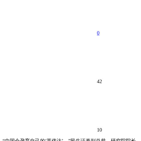
0
42
10
“中国会孕育自己的‘英伟达’。”民生证券副总裁、研究院院长