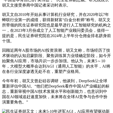
胡又文接受券商中国记者采访时表示。
胡又文自2010年开始从事计算机行业研究，并在2020年以7年
蝉联行业第一的成绩，获得新财富“白金分析师”称号。胡又文
所带领的民生证券研究院也是最早进行人工智能研究的机构之
一，在2023年3月份成立了人工智能产业顾问委员会，值得一
提的是，民生证券研究院在2024年上半年分仓佣金排名跻身前
十强。
回顾近两年A股市场的AI投资浪潮，胡又文称，市场经历了技
术驱动的认知启蒙阶段、聚焦训练算力业绩确定阶段，如今开
始聚焦AI应用，市场共识一步步加强。他认为，未来5～10
年，大模型大概率会达到AGI（通用人工智能）的水平，AI将
在各行业深度渗透无处不在，重塑产业格局。
今年年初，胡又文曾赴硅谷调研，他谈到，DeepSeek让全球
重新评估中国AI。“他们把DeepSeek看作中国AI产业崛起的标
志，重新审视中国AI技术发展水平和创新能力，也意识到中
国在AI领域追赶速度加快，未来将在全球AI竞争与合作中扮
演重要角色。”