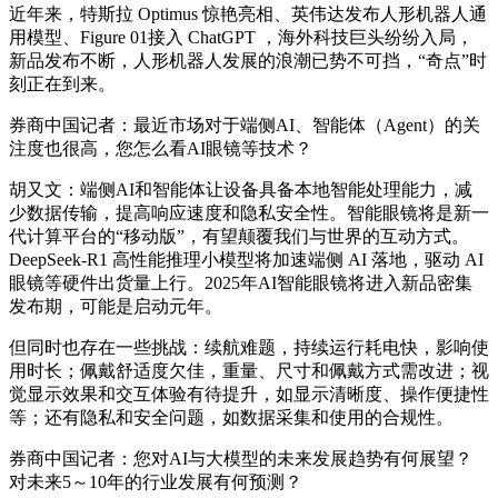
近年来，特斯拉 Optimus 惊艳亮相、英伟达发布人形机器人通
用模型、Figure 01接入 ChatGPT ，海外科技巨头纷纷入局，
新品发布不断，人形机器人发展的浪潮已势不可挡，“奇点”时
刻正在到来。
券商中国记者：最近市场对于端侧AI、智能体（Agent）的关
注度也很高，您怎么看AI眼镜等技术？
胡又文：端侧AI和智能体让设备具备本地智能处理能力，减
少数据传输，提高响应速度和隐私安全性。智能眼镜将是新一
代计算平台的“移动版”，有望颠覆我们与世界的互动方式。
DeepSeek-R1 高性能推理小模型将加速端侧 AI 落地，驱动 AI
眼镜等硬件出货量上行。2025年AI智能眼镜将进入新品密集
发布期，可能是启动元年。
但同时也存在一些挑战：续航难题，持续运行耗电快，影响使
用时长；佩戴舒适度欠佳，重量、尺寸和佩戴方式需改进；视
觉显示效果和交互体验有待提升，如显示清晰度、操作便捷性
等；还有隐私和安全问题，如数据采集和使用的合规性。
券商中国记者：您对AI与大模型的未来发展趋势有何展望？
对未来5～10年的行业发展有何预测？