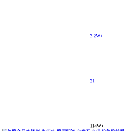
3.2W+
2
1
114W+