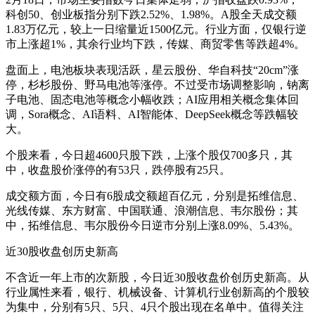
科创50、创业板指分别下跌2.52%、1.98%。A股全天成交额
1.83万亿元，较上一日缩量近1500亿元。行业方面，仅银行逆
市上涨超1%，其余行业均下跌，传媒、商贸零售等跌超4%。
盘面上，电池板块表现活跃，星云股份、华自科技“20cm”涨
停，杉杉股份、野马电池等涨停。不过受市场调整影响，钠离
子电池、固态电池等概念小幅收跌；AI应用相关概念集体回
调，Sora概念、AI语料、AI智能体、DeepSeek概念等跌幅较
大。
个股来看，今日超4600只股下跌，上涨个股仅700多只，其
中，收盘股价涨停的有53只，跌停股有25只。
成交额方面，今日有6股成交额超百亿元，分别是拓维信息、
光线传媒、东方财富、中国联通、浪潮信息、韦尔股份；其
中，拓维信息、韦尔股份今日逆市分别上涨8.09%、5.43%。
近30股收盘创历史新高
不含近一年上市的次新股，今日近30股收盘价创历史新高。从
行业属性来看，银行、机械设备、计算机行业创新高的个股较
为集中，分别有5只、5只、4只个股出现在名单中。值得关注