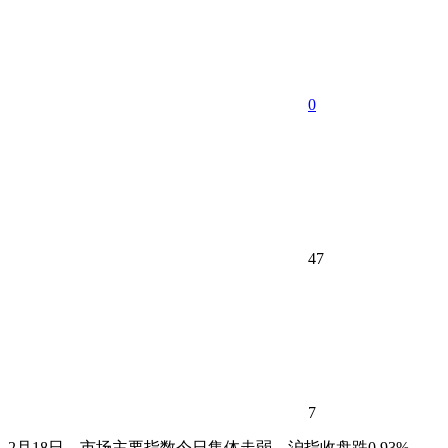
0
47
7
2月18日，市场主要指数今日集体走弱，沪指收盘跌0.93%，