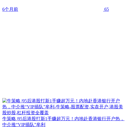
6个月前
65
牛策略 |95后港股打新1手赚超万元！内地赴香港银行开户热，
中介推“VIP插队”牟利