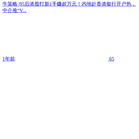
牛策略 |95后港股打新1手赚超万元！内地赴香港银行开户热，
中介推“V...
1年前
65