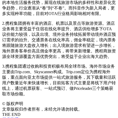
的本地生活服务优势，展现在线旅游市场的多样性和差异化竞
争趋势，行业逐渐从“卷”到“不卷”。而抖音作为新入局者，更
多实现种草功能，目前对OTA行业格局影响相对有限。
2.携程集团拥有丰富的酒店、机票以及景点等旅游资源。酒店
业务将主要受益于住宿在线化率提升、酒店供给增多下OTA
议价能力较强，以及出境、境外业务持续拓展带动境外酒店预
订需求的抬升。交通票务在线化率高，佣金率稳定，境内票务
将跟随旅游大盘收入增长；出入境旅游需求有望进一步增长，
海外票务客单价高且佣金率更高，将带来新增量。携程商旅资
源全球资源覆盖方面优势突出，将受益于企业出海大趋势。
3.携程集团通过收购和投资积极布局全球市场。海外市场业务
主要由Trip.com、Skyscanner构成。Trip.com定位为携程海外
版，重点面向亚太市场提供一站式旅游服务，其下载量和活跃
用户数量近年来快速增长，目前拓客方式主要是将线下用户转
线上，通过机票获客、一站式预订、做Priceleader三个策略获
取市场份额。
©
版权声明
文章版权归作者所有，未经允许请勿转载。
THE END