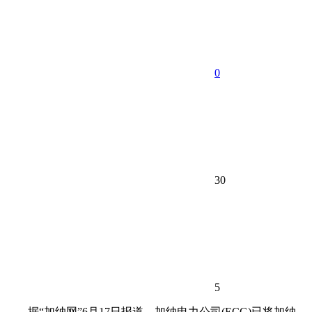
0
30
5
据“加纳网”6月17日报道，加纳电力公司(ECG)已将加纳