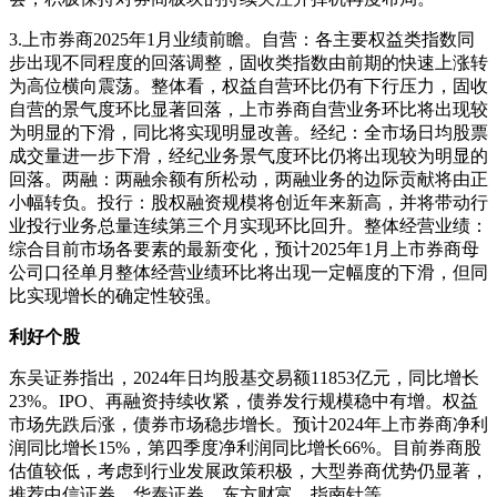
3.上市券商2025年1月业绩前瞻。自营：各主要权益类指数同
步出现不同程度的回落调整，固收类指数由前期的快速上涨转
为高位横向震荡。整体看，权益自营环比仍有下行压力，固收
自营的景气度环比显著回落，上市券商自营业务环比将出现较
为明显的下滑，同比将实现明显改善。经纪：全市场日均股票
成交量进一步下滑，经纪业务景气度环比仍将出现较为明显的
回落。两融：两融余额有所松动，两融业务的边际贡献将由正
小幅转负。投行：股权融资规模将创近年来新高，并将带动行
业投行业务总量连续第三个月实现环比回升。整体经营业绩：
综合目前市场各要素的最新变化，预计2025年1月上市券商母
公司口径单月整体经营业绩环比将出现一定幅度的下滑，但同
比实现增长的确定性较强。
利好个股
东吴证券指出，2024年日均股基交易额11853亿元，同比增长
23%。IPO、再融资持续收紧，债券发行规模稳中有增。权益
市场先跌后涨，债券市场稳步增长。预计2024年上市券商净利
润同比增长15%，第四季度净利润同比增长66%。目前券商股
估值较低，考虑到行业发展政策积极，大型券商优势仍显著，
推荐中信证券、华泰证券、东方财富、指南针等。