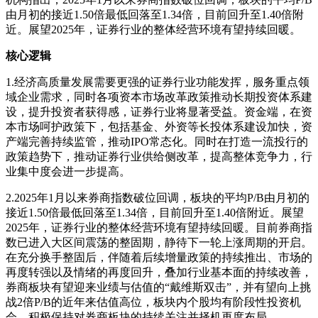
由月初的接近1.50倍最低回落至1.34倍，目前回升至1.40倍附
近。展望2025年，证券行业的整体经营环境有望持续回暖。
核心逻辑
1.经济高质量发展需要更强的证券行业功能发挥，服务重点领
域企业需求，同时各项资本市场改革政策推动长期投资体系建
设，提升投资者获得感，证券行业将显著受益。资金端，在资
本市场呵护政策下，包括基金、外资等长投体系建设加快，资
产端完善持续监管，推动IPO常态化。同时在打造一流投行的
政策趋势下，推动证券行业供给侧改革，提高整体竞争力，行
业集中度会进一步提高。
2.2025年1月以来券商指数破位回调，板块的平均P/B由月初的
接近1.50倍最低回落至1.34倍，目前回升至1.40倍附近。展望
2025年，证券行业的整体经营环境有望持续回暖。目前券商指
数已进入大区间震荡的整固期，静待下一轮上涨周期的开启。
在充分换手整固后，伴随着后续增量政策的持续推出、市场的
再度转强以及情绪的再度回升，叠加行业基本面的持续改善，
券商板块有望迎来业绩与估值的“戴维斯双击”，并有望向上挑
战2倍P/B的近年来估值高位，板块内个股均有阶段性投资机
会，积极保持对券商板块的持续关注并择机再度布局。