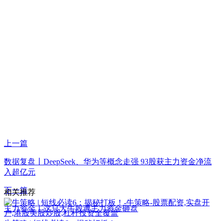
上一篇
数据复盘丨DeepSeek、华为等概念走强 93股获主力资金净流
入超亿元
下一篇
相关推荐
主力资金丨这只大牛股遭主力资金砸盘