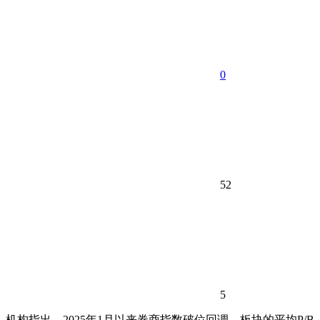
0
52
5
机构指出，2025年1月以来券商指数破位回调，板块的平均P/B