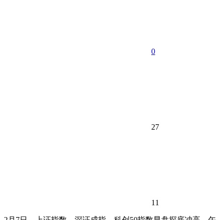
0
27
11
2月7日，上证指数、深证成指、科创50指数早盘探底冲高，午