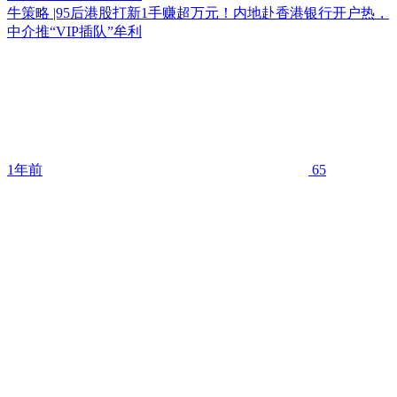
牛策略 |95后港股打新1手赚超万元！内地赴香港银行开户热，
中介推“VIP插队”牟利
1年前
65