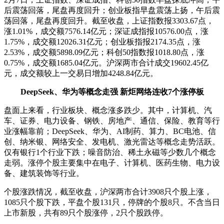
后震荡回落，尾盘再度回升；创业板指早盘震荡上扬，午后震
荡回落，尾盘再度回升。截至收盘，上证指数报3303.67点，
涨1.01%，成交额7576.14亿元；深证成指报10576.00点，涨
1.75%，成交额12026.31亿元；创业板指报2174.35点，涨
2.53%，成交额5898.09亿元；科创50指数报1018.80点，涨
0.75%，成交额1685.04亿元。沪深两市合计成交19602.45亿
元，成交额较上一交易日增加4248.84亿元。
DeepSeek、华为等概念走强 新炬网络连收7个涨停板
盘面上来看，行业板块、概念涨多跌少。其中，计算机、汽
车、证券、电力设备、钢铁、房地产、通信、保险、教育等行
业涨幅靠前；DeepSeek、华为、AI制药、算力、BC电池、信
创、纳米银、网络安全、发电机、激光雷达等概念走势活跃。
仅有银行1个行业下跌；噪音防治、稀土永磁等少数几个概念
走弱。涨停个股主要集中在电子、计算机、医药生物、电力设
备、建筑装饰等行业。
个股涨跌情况，截至收盘，沪深两市合计3908只个股上涨，
1085只个股下跌，平盘个股131只，停牌的个股8只。不含当日
上市新股，共有89只个股涨停，2只个股跌停。