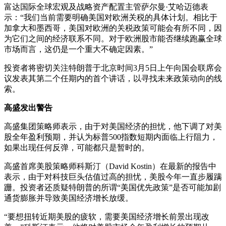
富达国际全球宏观及战略资产配置主管萨尔曼·艾哈迈德表
示：“我们当前需要明确美国对欧洲关税的具体计划。相比于
加拿大和墨西哥，美国对欧洲的关税政策可能会有所不同，因
为它们之间的经济联系不同。对于欧洲股市能否继续跑赢全球
市场而言，这仍是一个重大不确定因素。”
投资者将密切关注特朗普于北京时间3月5日上午向国会联席会
议发表其第二个任期内的首个讲话，以寻找未来政策动向的线
索。
高盛发出警告
高盛集团策略师表示，由于对美国经济的担忧，他下调了对美
股全年盈利预期，并认为标普500指数短期内面临上行阻力，
如果出现任何反弹，可能都只是暂时的。
高盛首席美股策略师科斯汀（David Kostin）在最新的报告中
表示，由于对科技巨头估值过高的担忧，美股今年一直步履蹒
跚。投资者还质疑特朗普的所谓“美国优先政策”是否可能加剧
通货膨胀并导致美国经济增长放缓。
“要想扭转近期美股的疲软，需要美国经济增长前景出现改