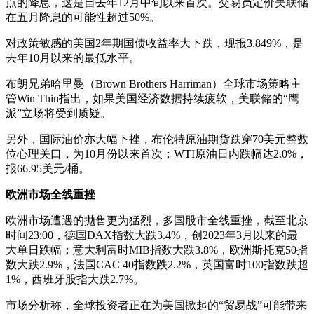
点的降息，这是自去年12月中旬以来首次。交易员定价美联储
在五月降息的可能性超过50%。
对政策敏感的美国2年期国债收益率大下跌，现报3.849%，是
去年10月以来的最低水平。
布朗兄弟哈里曼（Brown Brothers Harriman）全球市场策略主
管Win Thin指出，如果美国经济数据持续疲软，美联储的“鹰
派”立场将受到质疑。
另外，国际油价亦大幅下挫，布伦特原油期货跌穿70美元整数
位心理关口，为10月份以来首次；WTI原油日内跌幅达2.0%，
报66.95美元/桶。
欧洲市场全线重挫
欧洲市场遭遇的抛售更为猛烈，多国股市全线重挫，截至北京
时间23:00，德国DAX指数大跌3.4%，创2023年3月以来的最
大单日跌幅；意大利富时MIB指数大跌3.8%，欧洲斯托克50指
数大跌2.9%，法国CAC 40指数跌2.2%，英国富时100指数跌超
1%，西班牙股指大跌2.7%。
市场分析称，全球投资者正在为美国掀起的“贸易战”可能带来