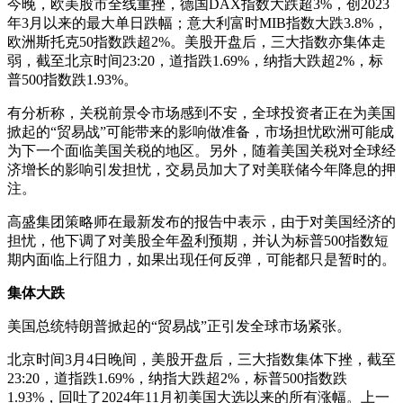
今晚，欧美股市全线重挫，德国DAX指数大跌超3%，创2023
年3月以来的最大单日跌幅；意大利富时MIB指数大跌3.8%，
欧洲斯托克50指数跌超2%。美股开盘后，三大指数亦集体走
弱，截至北京时间23:20，道指跌1.69%，纳指大跌超2%，标
普500指数跌1.93%。
有分析称，关税前景令市场感到不安，全球投资者正在为美国
掀起的“贸易战”可能带来的影响做准备，市场担忧欧洲可能成
为下一个面临美国关税的地区。另外，随着美国关税对全球经
济增长的影响引发担忧，交易员加大了对美联储今年降息的押
注。
高盛集团策略师在最新发布的报告中表示，由于对美国经济的
担忧，他下调了对美股全年盈利预期，并认为标普500指数短
期内面临上行阻力，如果出现任何反弹，可能都只是暂时的。
集体大跌
美国总统特朗普掀起的“贸易战”正引发全球市场紧张。
北京时间3月4日晚间，美股开盘后，三大指数集体下挫，截至
23:20，道指跌1.69%，纳指大跌超2%，标普500指数跌
1.93%，回吐了2024年11月初美国大选以来的所有涨幅。上一