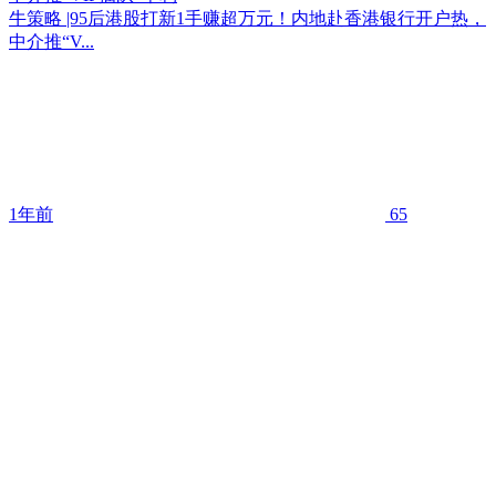
牛策略 |95后港股打新1手赚超万元！内地赴香港银行开户热，
中介推“V...
1年前
65