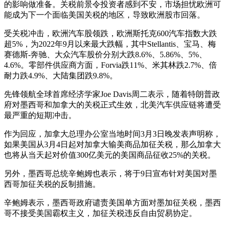
的影响做准备。关税前景令投资者感到不安，市场担忧欧洲可
能成为下一个面临美国关税的地区，导致欧洲股市回落。
受关税冲击，欧洲汽车股领跌，欧洲斯托克600汽车指数大跌
超5%，为2022年9月以来最大跌幅，其中Stellantis、宝马、梅
赛德斯-奔驰、大众汽车股价分别大跌8.6%、5.86%、5%、
4.6%。零部件供应商方面，Forvia跌11%、米其林跌2.7%、倍
耐力跌4.9%、大陆集团跌9.8%。
先锋领航全球首席经济学家Joe Davis周二表示，随着特朗普政
府对墨西哥和加拿大的关税正式生效，北美汽车供应链将遭受
最严重的短期冲击。
作为回应，加拿大总理办公室当地时间3月3日晚发表声明称，
如果美国从3月4日起对加拿大输美商品加征关税，那么加拿大
也将从当天起对价值300亿美元的美国商品征收25%的关税。
另外，墨西哥总统辛鲍姆也表示，将于9日宣布针对美国对墨
西哥加征关税的反制措施。
辛鲍姆表示，墨西哥政府谴责美国单方面对墨加征关税，墨西
哥不接受美国霸权主义，加征关税违反自由贸易协定。