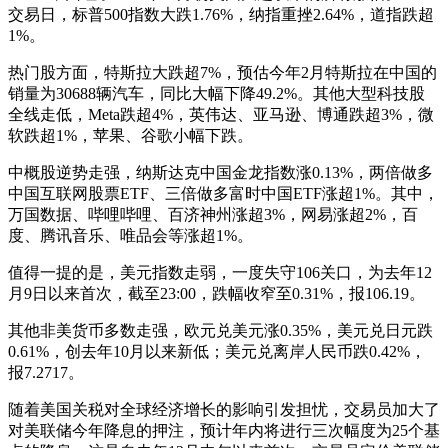
交易日，标普500指数大跌1.76%，纳指重挫2.64%，道指跌超
1%。
热门股方面，特斯拉大跌超7%，预估今年2月特斯拉在中国的
销量为30688辆汽车，同比大幅下降49.2%。其他大型科技股
全线走低，Meta跌超4%，英伟达、亚马逊、博通跌超3%，微
软跌超1%，苹果、谷歌小幅下跌。
中概股逆势走强，纳斯达克中国金龙指数涨0.13%，两倍做多
中国互联网股票ETF、三倍做多富时中国ETF涨超1%。其中，
万国数据、哔哩哔哩、百济神州涨超3%，网易涨超2%，百
度、腾讯音乐、唯品会等涨超1%。
值得一提的是，美元指数走弱，一度失守106关口，为去年12
月9日以来首次，截至23:00，跌幅收窄至0.31%，报106.19。
其他非美货币多数走强，欧元兑美元涨0.35%，美元兑日元跌
0.61%，创去年10月以来新低；美元兑离岸人民币跌0.42%，
报7.2717。
随着美国关税对全球经济增长的影响引发担忧，交易员加大了
对美联储今年降息的押注，预计年内将进行三次幅度为25个基