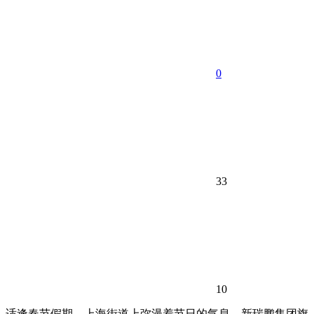
0
33
10
适逢春节假期，上海街道上弥漫着节日的气息，新瑞鹏集团旗