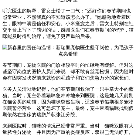
听完医生的解释，雷女士松了一口气：“还好你们春节期间也
照常营业，不然我真的不知道该怎么办了。”她感激地看着医
生，眼神中满是信任和安心。小米痊愈之后，雷女士特别在社
交平台上写下了感谢的话，感谢医生们在春节期间的守护，猫
咪能及时得到治疗，避免了更严重的后果。
春节期间，宠物医院的门诊相较平时的忙碌稍有缓解。但对这
些坚守岗位的医护人员们来说，却不敢有丝毫松懈，因为随时
会有因突发状况前来就诊的毛孩子和它们焦急万分的家长们。
医务人员清晰地记得，他们春节期间救治了一只手掌大小的蓝
猫。当时，宠主带着猫咪急冲冲地来到医院，这是她几天前刚
在猫舍买的幼猫，因为猫咪突然生病，适逢春节假期很多宠物
医院暂停营业，这可急坏了宠主，最终，宠主带着猫咪找到假
期依然在接诊的瑞鹏芦荻张江分院。
来到医院时，猫咪的情况已经非常严重。当时，猫咪双眼有大
量脓性分泌物，并且因为严重的炎症反应，双眼已无法睁开。