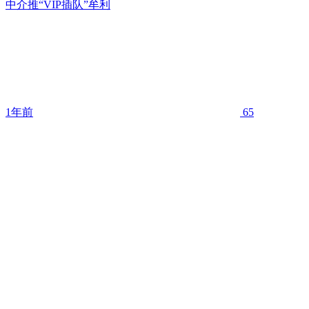
中介推“VIP插队”牟利
1年前
65