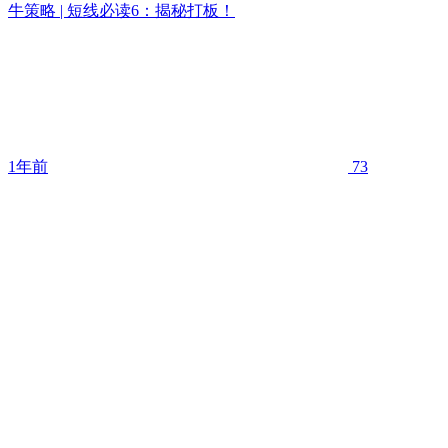
牛策略 | 短线必读6：揭秘打板！
1年前
73