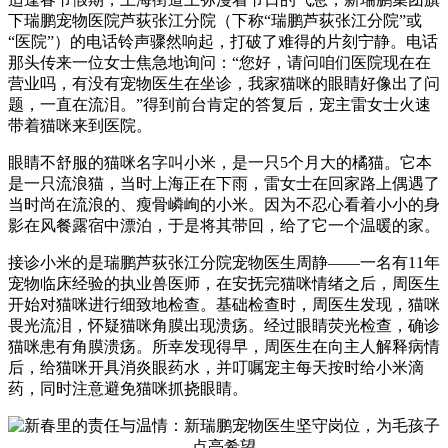
下瑞鹏宠物医院芦荻张江分院（下称“瑞鹏芦荻张江分院”或
“医院”）的电话铃声骤然响起，打破了难得的片刻宁静。电话
那头传来一位女士焦急地询问：“您好，请问咱们医院现在在
营业吗，有没有宠物医生在坐诊，我家猫咪的眼睛好像出了问
题，一直在流泪。”得到前台肯定的答复后，宠主雷女士火速
带着猫咪来到医院。
眼睛不舒服的猫咪名字叫小米，是一只5个月大的橘猫。它本
是一只流浪猫，当时上海正在下雨，雷女士在回家路上偶遇了
当时尚在流浪的、瘦骨嶙峋的小米。因为不忍心看着小小的身
影在风餐露宿中漂泊，于是将其带回，给了它一个温暖的家。
接诊小米的是瑞鹏芦荻张江分院宠物医生周静——一名有11年
宠物临床经验的执业兽医师，在安抚完猫咪情绪之后，周医生
开始对猫咪进行细致地检查。基础检查时，周医生发现，猫咪
畏光流泪，怀疑猫咪角膜出现溃疡。经过眼睛荧光检查，确诊
猫咪患有角膜溃疡。所幸发现得早，周医生在向主人解释病情
后，给猫咪开具消炎眼药水，并叮嘱宠主每天按时给小米滴
药，同时注意避免猫咪抓挠眼睛。