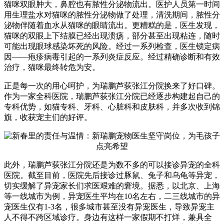
猫咪双眼肿大，鼻腔也有脓性分泌物流出。医护人员第一时间
用生理盐水对猫咪的脓性分泌物做了处理，清洗期间，脓性分
泌物伴随着血水从猫咪的眼睛流出。更糟糕的是，医生发现，
猫咪的双眼上下结膜已经出现溃疡，部分甚至出现粘连，随时
可能出现眼球感染坏死的风险。经过一系列检查，医生锁定病
因——疱疹病毒引起的一系列炎症反应。经过精确诊断和有效
治疗，猫咪最终转危为安。
正是每一次的用心呵护，为瑞鹏芦荻张江分院换来了好口碑。
作为一家全科医院，瑞鹏芦荻张江分院已经逐步构建起自己的
专科优势，如猫专科、牙科、心脏科和皮肤科，并多次收到锦
旗，收获宠主们的好评。
此外，瑞鹏芦荻张江分院还是为数不多的可以接诊异宠的全科
医院。截至目前，医院先后接诊过豚鼠、兔子和乌龟等异宠，
切实缓解了异宠家长们求医艰难的窘境。据悉，以北京、上海
等一线城市为例，异宠医生平均在10名左右，二三线城市的异
宠医生仅有1-3名，很多城市甚至没有异宠医生，导致异宠主
人不得不跨区域诊疗。身边有这样一家假期不打烊，兼具全