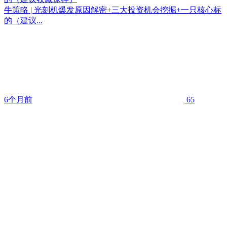
牛策略 | 光刻机爆发原因解密+三大投资机会挖掘+一只核心标
的（建议...
6个月前
65