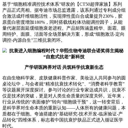
基于“细胞精准调控技术体系”研发的【CT50超弹家族】系列
产品正式亮相。据夸迪市场总监透露，该系列通过专利成分组
合激活成纤维细胞活性，实现弹性蛋白合成量提升230%，胶
原蛋白密度增加180%，同时搭载线粒体功能调控因子，从能
量代谢层面延缓细胞衰老进程。产品矩阵涵盖精华、面霜、眼
周特护、面膜、洁面等全场景解决方案，形成“细胞激活-定向
调控-内源自生”三维抗衰闭环。
产学研医跨界对话 共筑科学抗衰新生态
在由生物科学家、皮肤健康科普作家、美妆达人共同参与的圆
桌论坛中，与会者就“精准抗衰技术转化”、“消费者科学教育”
等议题展开深度探讨。参与讨论的行业专家达成共识，抗衰不
仅是技术的突破，更是对人类生命质量的深度关怀。近年来，
行业从传统的“表面修护”转向“细胞级干预”，这一转变背后，
是科学界对生命本质的重新认知——人体所有的健康问题，本
质都在于细胞。夸迪搭建的“基础研究-技术开发-临床验证-产
品转化”四维体系，标志着中国抗衰护肤品正式进入循证医学
时代。