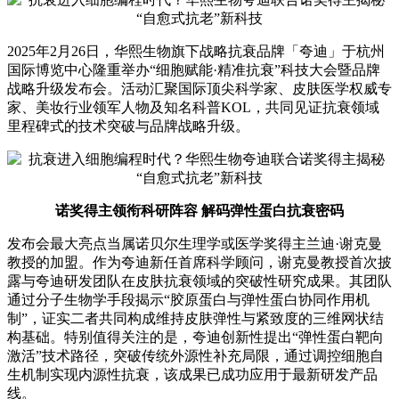
2025年2月26日，华熙生物旗下战略抗衰品牌「夸迪」于杭州
国际博览中心隆重举办“细胞赋能·精准抗衰”科技大会暨品牌
战略升级发布会。活动汇聚国际顶尖科学家、皮肤医学权威专
家、美妆行业领军人物及知名科普KOL，共同见证抗衰领域
里程碑式的技术突破与品牌战略升级。
诺奖得主领衔科研阵容 解码弹性蛋白抗衰密码
发布会最大亮点当属诺贝尔生理学或医学奖得主兰迪·谢克曼
教授的加盟。作为夸迪新任首席科学顾问，谢克曼教授首次披
露与夸迪研发团队在皮肤抗衰领域的突破性研究成果。其团队
通过分子生物学手段揭示“胶原蛋白与弹性蛋白协同作用机
制”，证实二者共同构成维持皮肤弹性与紧致度的三维网状结
构基础。特别值得关注的是，夸迪创新性提出“弹性蛋白靶向
激活”技术路径，突破传统外源性补充局限，通过调控细胞自
生机制实现内源性抗衰，该成果已成功应用于最新研发产品
线。