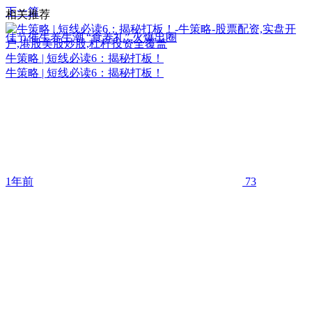
下一篇
相关推荐
佳节催生养生潮 “食养礼” 火爆出圈
牛策略 | 短线必读6：揭秘打板！
牛策略 | 短线必读6：揭秘打板！
1年前
73