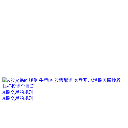
A股交易的规则
A股交易的规则