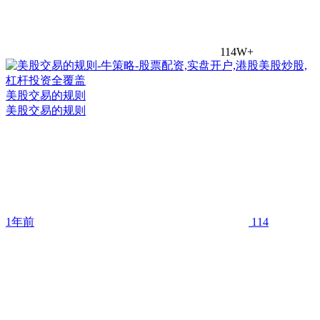
114W+
美股交易的规则
美股交易的规则
1年前
114