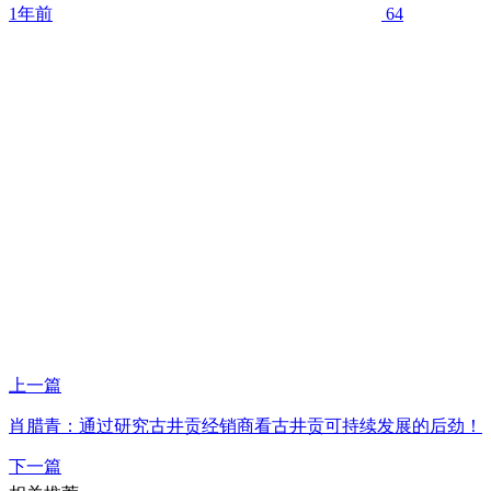
1年前
64
上一篇
肖腊青：通过研究古井贡经销商看古井贡可持续发展的后劲！
下一篇