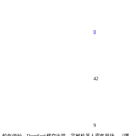
0
42
9
蛇年伊始，DeepSeek横空出世，宇树机器人霸气登场，《哪