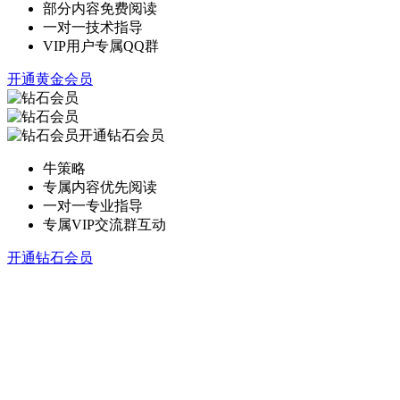
部分内容免费阅读
一对一技术指导
VIP用户专属QQ群
开通黄金会员
开通钻石会员
牛策略
专属内容优先阅读
一对一专业指导
专属VIP交流群互动
开通钻石会员