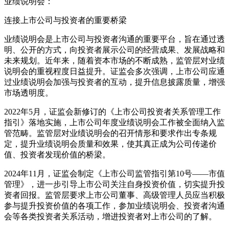
业绩说明会：
连接上市公司与投资者的重要桥梁
业绩说明会是上市公司与投资者沟通的重要平台，旨在通过透
明、公开的方式，向投资者展示公司的经营成果、发展战略和
未来规划。近年来，随着资本市场的不断成熟，监管层对业绩
说明会的重视程度日益提升。证监会多次强调，上市公司应通
过业绩说明会加强与投资者的互动，提升信息披露质量，增强
市场透明度。
2022年5月，证监会新修订的《上市公司投资者关系管理工作
指引》落地实施，上市公司年度业绩说明会工作被全面纳入监
管范畴。监管层对业绩说明会的召开情形和要求作出专条规
定，提升业绩说明会质量和效果，使其真正成为公司传递价
值、投资者发现价值的桥梁。
2024年11月，证监会制定《上市公司监管指引第10号——市值
管理》，进一步引导上市公司关注自身投资价值，切实提升投
资者回报。监管层要求上市公司董事、高级管理人员应当积极
参与提升投资价值的各项工作，参加业绩说明会、投资者沟通
会等各类投资者关系活动，增进投资者对上市公司的了解。