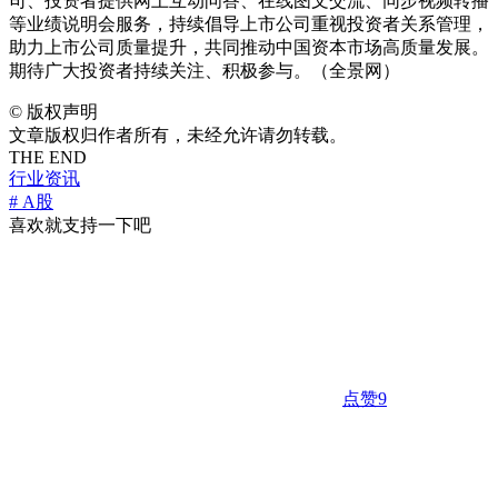
司、投资者提供网上互动问答、在线图文交流、同步视频转播
等业绩说明会服务，持续倡导上市公司重视投资者关系管理，
助力上市公司质量提升，共同推动中国资本市场高质量发展。
期待广大投资者持续关注、积极参与。（全景网）
©
版权声明
文章版权归作者所有，未经允许请勿转载。
THE END
行业资讯
# A股
喜欢就支持一下吧
点赞
9