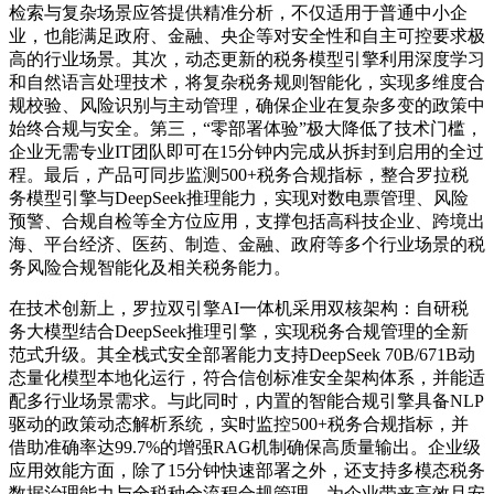
检索与复杂场景应答提供精准分析，不仅适用于普通中小企
业，也能满足政府、金融、央企等对安全性和自主可控要求极
高的行业场景。其次，动态更新的税务模型引擎利用深度学习
和自然语言处理技术，将复杂税务规则智能化，实现多维度合
规校验、风险识别与主动管理，确保企业在复杂多变的政策中
始终合规与安全。第三，“零部署体验”极大降低了技术门槛，
企业无需专业IT团队即可在15分钟内完成从拆封到启用的全过
程。最后，产品可同步监测500+税务合规指标，整合罗拉税
务模型引擎与DeepSeek推理能力，实现对数电票管理、风险
预警、合规自检等全方位应用，支撑包括高科技企业、跨境出
海、平台经济、医药、制造、金融、政府等多个行业场景的税
务风险合规智能化及相关税务能力。
在技术创新上，罗拉双引擎AI一体机采用双核架构：自研税
务大模型结合DeepSeek推理引擎，实现税务合规管理的全新
范式升级。其全栈式安全部署能力支持DeepSeek 70B/671B动
态量化模型本地化运行，符合信创标准安全架构体系，并能适
配多行业场景需求。与此同时，内置的智能合规引擎具备NLP
驱动的政策动态解析系统，实时监控500+税务合规指标，并
借助准确率达99.7%的增强RAG机制确保高质量输出。企业级
应用效能方面，除了15分钟快速部署之外，还支持多模态税务
数据治理能力与全税种全流程合规管理，为企业带来高效且安