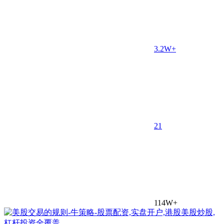
3.2W+
2
1
114W+