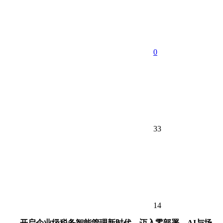
0
33
14
——开启企业级税务智能管理新时代，迈入零部署、AI与场