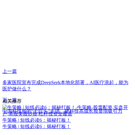
上一篇
多家医院宣布完成DeepSeek本地化部署，AI医疗浪起，能为
医护做什么？
下一篇
相关推荐
中国科技股的“七巨头”走强，硬科技高成长股显现吸引力
牛策略 | 短线必读6：揭秘打板！
牛策略 | 短线必读6：揭秘打板！