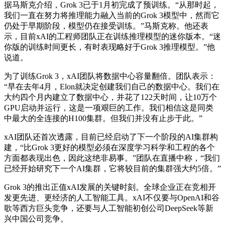
据马斯克介绍，Grok 3已于1月初完成了预训练。“从那时起，
我们一直在努力将推理能力融入当前的Grok 3模型中，然而它
仍处于早期阶段，模型仍在接受训练。”马斯克称。他还表
示，目前xAI的工程师团队正在训练推理模型的迷你版本。“迷
你版的训练时间更长，有时表现略好于Grok 3推理模型。”他
说道。
为了训练Grok 3，xAI团队将数据中心容量翻倍。团队表示：
“早在去年4月，Elon就决定创建我们自己的数据中心。我们在
大约四个月内建立了数据中心，并花了122天时间，让10万个
GPU启动并运行，这是一项艰巨的工作。我们相信这是同类
中最大的全连接的H100集群。但我们并没有止步于此。”
xAI团队还首次透露，目前已经启动了下一个阶段的AI集群构
建，“比Grok 3更好的模型必须在深度学习科学和工程的各个
方面都表现出色，因此这绝非易事。”团队在直播中称，“我们
已经开始研究下一个AI集群，它将较目前的集群强大约5倍。”
Grok 3的推出正值xAI发展的关键时刻。全球企业正在竞相开
发更先进、更经济的人工智能工具。xAI不仅要与OpenAI和谷
歌等西方巨头竞争，还要与人工智能初创公司DeepSeek等新
兴中国公司竞争。