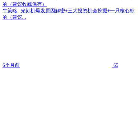
的（建议收藏保存）
牛策略 | 光刻机爆发原因解密+三大投资机会挖掘+一只核心标
的（建议...
6个月前
65