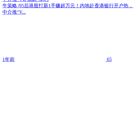
牛策略 |95后港股打新1手赚超万元！内地赴香港银行开户热，
中介推“V...
1年前
65