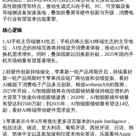
高性能推理等特点，推动生成式AI在手机、PC、可穿戴设备
等端侧设备加速落地，叠加折叠屏等硬件创新与升级，消费电
子行业有望迎来估值重塑。
核心逻辑
1.AI手机主导端侧AI生态，手机仍将占据AI终端生态的主导地
位，AI生态的持续完善将持续提升消费者体验，推动AI手机
换机需求增长。同时，叠加国家以旧换新补贴，2025年国内手
机市场销量有望显著增长。
2.软硬件创新持续催化，苹果新一轮产品周期开启，持续看好
新一轮产品周期对于苹果供应链厂商估值和业绩提振。看好
AI赋能下消费电子产品多元创新。根据wellsennXR的预测，
2025年开始，AI智能眼镜将在传统眼镜销量保持稳定增长的
大背景下快速向传统眼镜渗透；2029年，AI智能眼镜年销量
有望达到5500万副；到2035年，AI智能眼镜销量有望达14亿
副，看好AI终端带动硬件需求提升。
3.苹果表示今年4月将推出更多语言版本的Apple Intelligence，
包括法语、德语、意大利语、葡萄牙语、西班牙语、日语、韩
语、简体中文以及新加坡和印度本地化英语。乐观看待Apple