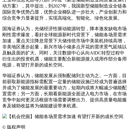
动方案》，其中提出，到2027年，我国新型储能制造业全链条
国际竞争优势凸显，优势企业梯队进一步壮大，产业创新力和
综合竞争力显著提升，实现高端化、智能化、绿色化发展。
国海证券认为，光储经济性驱动能源转型，降本激发缺电市场
刚性需求爆发，看好全球能源新时代背景下，储能各场景需求
加速，重点关注降息背景下大储传统市场中美装机持续高增，
非美地区逐步起量，新兴市场小储多点开花的需求景气延续以
及触及面的扩大。同时，关注数据中心从向AIDC转型过程中
衍生出的投资机遇，储能主要配合新能源接入或用作部分备用
电源，有望打开新的成长空间。
华福证券认为，储能发展从强制配储到主动为之。一方面，目
前获取新能源指标需配置一定量的储能设施已经成为普遍选择
并成为了储能发展的最重要动力，短期内或将大幅减少储能配
置需求；另一方面，长期看新能源全面进入电力市场，在市场
竞争中如何更灵活根据市场需要调整出力、提供高质量电能服
务及辅助收益将为储能建设带来机遇。
©
版权声明