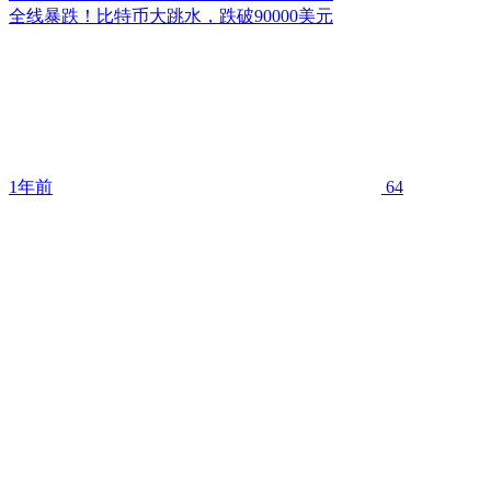
全线暴跌！比特币大跳水，跌破90000美元
1年前
64