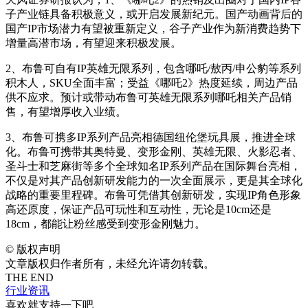
子产业链具备积极意义，或开启发展新纪元。国产动画背后的
国产IP市场潜力有望被重新定义，谷子产业作为新消费趋势下
增量高潜市场，有望迎来积极发展。
2、布鲁可自有IP英雄无限系列，包含哪吒/敖丙/申公豹等系列
积木人，SKU全面丰富；受益《哪吒2》热度延续，周边产品
供不应求。预计或带动布鲁可英雄无限系列哪吒相关产品销
售，有望增厚收入业绩。
3、布鲁可携多IP系列产品亮相德国纽伦堡玩具展，推进全球
化。布鲁可携带其奥特曼、变形金刚、英雄无限、火影忍者、
圣斗士和芝麻街等多个全球知名IP系列产品在国际舞台亮相，
不仅是对其产品创新研发能力的一次全面展示，更是其全球化
战略的重要里程碑。布鲁可凭借其创新研发，实现IP角色形象
高还原度，保证产品可玩性和互动性，无论是10cm还是
18cm，都能让粉丝感受到变形金刚魅力。
©
版权声明
文章版权归作者所有，未经允许请勿转载。
THE END
行业资讯
喜欢就支持一下吧