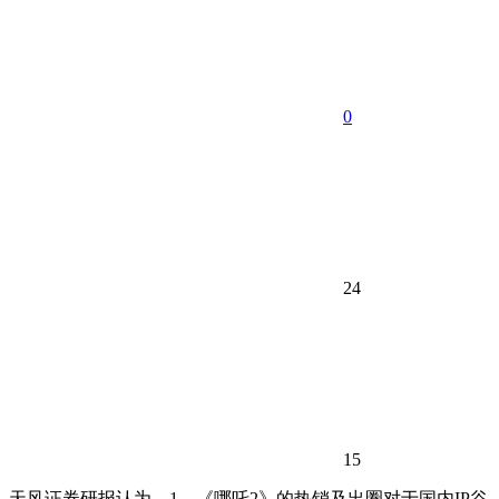
0
24
15
天风证券研报认为，1、《哪吒2》的热销及出圈对于国内IP谷