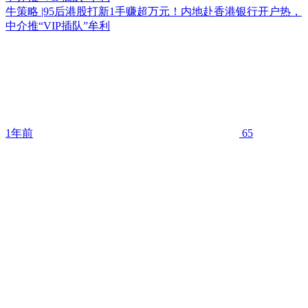
牛策略 |95后港股打新1手赚超万元！内地赴香港银行开户热，
中介推“VIP插队”牟利
1年前
65