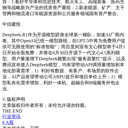
荐：1.看好半导体和信息技术、航天军工、高端装备、医药生
物等战略新兴产业的优质资产重组；2.新老能源、矿产、主干
管网和物流港口等能源资源和公共服务领域国有资产整合。
中信建投
DeepSeek-R1作为开源模型跻身全球第一梯队，加速AI厂商内
卷。其中OpenAI已统一模型路线，在GPT-5中将为免费用户提
供可无限使用的“标准智能”；而百度则宣布文心模型将于4月1
日开始全面免费，并将在6月30日开源下一代文心4.5系列模
型。用户量激增下DeepSeek频繁出现“服务器繁忙”提示，以及
腾讯宣布接入DeepSeek模型，均有望带动API调用量增加和本
地化部署需求，1）利好有数据、有客户、有场景的软件企
业，AI产品有望带动公司ARPU提升和项目单价上升；2）模
型私有化需求增加，利好一体机、超融合和B端服务外包企
业。
©
版权声明
文章版权归作者所有，未经允许请勿转载。
THE END
行业资讯
# A股