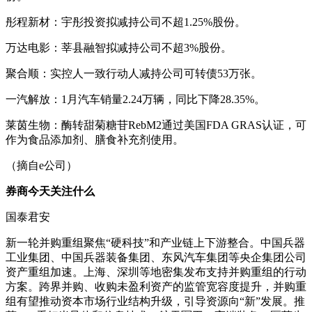
彤程新材：宇彤投资拟减持公司不超1.25%股份。
万达电影：莘县融智拟减持公司不超3%股份。
聚合顺：实控人一致行动人减持公司可转债53万张。
一汽解放：1月汽车销量2.24万辆，同比下降28.35%。
莱茵生物：酶转甜菊糖苷RebM2通过美国FDA GRAS认证，可
作为食品添加剂、膳食补充剂使用。
（摘自e公司）
券商今天关注什么
国泰君安
新一轮并购重组聚焦“硬科技”和产业链上下游整合。中国兵器
工业集团、中国兵器装备集团、东风汽车集团等央企集团公司
资产重组加速。上海、深圳等地密集发布支持并购重组的行动
方案。跨界并购、收购未盈利资产的监管宽容度提升，并购重
组有望推动资本市场行业结构升级，引导资源向“新”发展。推