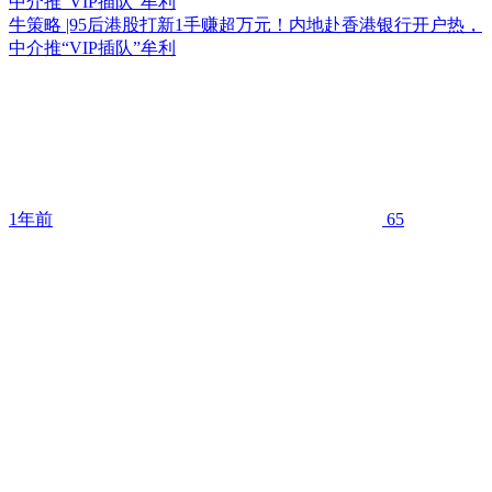
中介推“VIP插队”牟利
牛策略 |95后港股打新1手赚超万元！内地赴香港银行开户热，
中介推“VIP插队”牟利
1年前
65