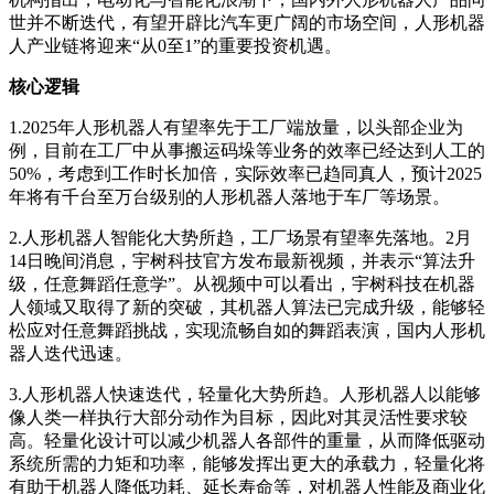
世并不断迭代，有望开辟比汽车更广阔的市场空间，人形机器
人产业链将迎来“从0至1”的重要投资机遇。
核心逻辑
1.2025年人形机器人有望率先于工厂端放量，以头部企业为
例，目前在工厂中从事搬运码垛等业务的效率已经达到人工的
50%，考虑到工作时长加倍，实际效率已趋同真人，预计2025
年将有千台至万台级别的人形机器人落地于车厂等场景。
2.人形机器人智能化大势所趋，工厂场景有望率先落地。2月
14日晚间消息，宇树科技官方发布最新视频，并表示“算法升
级，任意舞蹈任意学”。从视频中可以看出，宇树科技在机器
人领域又取得了新的突破，其机器人算法已完成升级，能够轻
松应对任意舞蹈挑战，实现流畅自如的舞蹈表演，国内人形机
器人迭代迅速。
3.人形机器人快速迭代，轻量化大势所趋。人形机器人以能够
像人类一样执行大部分动作为目标，因此对其灵活性要求较
高。轻量化设计可以减少机器人各部件的重量，从而降低驱动
系统所需的力矩和功率，能够发挥出更大的承载力，轻量化将
有助于机器人降低功耗、延长寿命等，对机器人性能及商业化