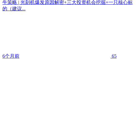
牛策略 | 光刻机爆发原因解密+三大投资机会挖掘+一只核心标
的（建议...
6个月前
65