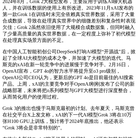
2024年8月，Grok 2大模型发布，主要应用于训练AI聊天机器
人，并在训练数据的使用上有所改进。2023年11月xAI发布的
第一款Grok 1在训练时未完全依赖真实世界数据，采用了大量
合成数据，导致在处理真实世界中的细微差别和复杂性时表现
欠佳；Grok 2虽然依旧使用了大规模合成数据集，但同时融入
了少量高质量的真实世界数据，在一定程度上弥补了初代模型
在处理真实场景方面的不足。
在中国人工智能初创公司DeepSeek打响AI模型“开源战”后，掀
起了全球AI大模型的成本之争，并加速了大模型的迭代。马
斯克的xAI在新一轮竞争中的进展慢于竞争对手。2月16日，
OpenAI宣布，GPT 4o的智力水平将提升至o3 pro级别，
OpenAI公司CEO认为，更新后的GPT 4o是目前最佳的AI搜索
产品。上周，xAI的主要竞争对手OpenAI刚刚发布了公司的新
战略部署，未来将把o系列模型与GPT大模型进行深度整合，
从而简化用户的使用过程。
Grok 3的推出也慢于马斯克最初的计划。去年夏天，马斯克曾
在社交平台X上发文称，xAI的下一代AI模型Grok 3将在10万
张H100 GPU上训练，预计将于2024年底推出，他还表示
“Grok 3将会是非常特别的”。