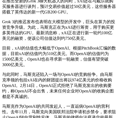
在推出全新的Grok 3聊天机器人的同时，xAI还在与戴尔就购
买服务器进行谈判，预计交易价值超过50亿美元，这些服务器
搭载了英伟达的新一代GB200 GPU。
Grok 3的推迟发布也表明在大模型的开发中，巨头在算力的投
资竞争升级。为此，马斯克正在为xAI进行筹资，用于购买更
多英伟达的GPU。最新消息称，xAI正在进行新一轮约100亿
美元的融资，使该公司估值达到约750亿美元。
目前，xAI的估值也大幅低于OpenAI。根据PitchBook汇编的数
据，目前xAI的估值约为510亿美元。而OpenAI的估值约为
1500亿美元，OpenAI也在寻求新一轮融资，估值有望突破
3000亿美元。
与此同时，马斯克还陷入一场与OpenAI的竞购纷争。由马斯
克率领的包括xAI在内的财团提出将以974亿美元的价格收购
OpenAI。2月14日，OpenAI正式拒绝了马斯克发出的收购要
约，称OpenAI不会出售，未来任何企业对OpenAI的收购企图
都是不真诚的。
马斯克作为OpenAI的共同发起人，一直诟病OpenAI的营利
性。去年11月，马斯克向美国联邦法院申请初步禁令，要求阻
止OpenAI转向营利性实体。马斯克的律师向法庭递交的最新