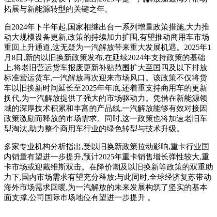
拓展与新能源转型的关键之年。
自2024年下半年起,国家相继出台一系列增量政策措施,大力推
动大规模设备更新,政策的持续加力扩围,有望推动商用车市场
重回上升通道,这无疑为一汽解放带来重大发展机遇。2025年1
月8日,新的以旧换新政策发布,在延续2024年支持政策的基础
上,将老旧营运货车报废更新补贴范围扩大至国四及以下排放
标准营运货车,一汽解放再次迎来市场风口。该政策不仅将货
车以旧换新时间延长至2025年年底,还着重支持商用车的更新
换代,为一汽解放提供了强大的市场驱动力。凭借在新能源领
域的深厚技术积累和丰富的产品线,一汽解放能够有效对接因
政策激励而释放的市场需求。同时,这一政策也将加速老旧车
型淘汰,助力整个商用车行业的绿色转型与技术升级。
多家专业机构分析指出,受以旧换新政策拉动影响,重卡行业国
内销量有望进一步提升,预计2025年重卡销售增长弹性较大,重
卡市场或迎戴维斯双击。在降价潮及以旧换新等政策的双重助
力下,国内市场需求有望充分释放;与此同时,全球经济复苏带动
海外市场需求回暖,为一汽解放的未来发展构筑了坚实的基本
面支撑,公司国际市场地位有望进一步提升 。