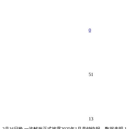
0
51
13
2月16日晚,一汽解放正式披露2025年1月产销快报。数据表明,1