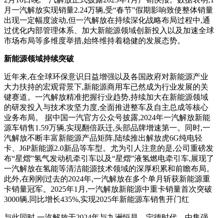
月一汽解放实现销量2.24万辆,受“春节”假期影响致使整体销量
出现一定幅度波动,但一汽解放在持续深化战略布局过程中,通
过优化内部管理体系、加大新能源领域创新投入以及加速全球
市场布局等多维度举措,始终维持着稳健的发展态势。
新能源领域持续突破
近年来,在全球环保意识日益增强以及各国政府对新能源产业
大力扶持的宏观背景下,新能源商用车已然成为行业发展的关
键赛道。一汽解放精准把握行业趋势,持续加大在新能源领域
的研发投入与技术攻坚力度,全面推进整车及自主总成等核心
业务布局。 据中国一汽官方公众号披露,2024年一汽解放新能
源车销售1.59万辆,实现翻倍跃迁,头部品牌增速第一。同时,一
汽解放不断丰富新能源产品矩阵,陆续推出解放虎6G纯电轻
卡、J6P新能源2.0新品等车型。尤为引人注意的是,公司重磅发
布“星熠”氢气发动机牵引车以及“星熠”液氢燃电牵引车,展现了
一汽解放在氢能等清洁能源技术领域的深厚积累和前瞻布局。
此外,在刚刚过去的2024年,一汽解放在多个单月斩获新能源重
卡销量冠军。2025年1月,一汽解放新能源中重卡销量首次突破
3000辆,同比增长435%,实现2025年新能源车销售开门红
与此同时,一汽解放于2024年与九洲恒昌、宁德时代、中集强