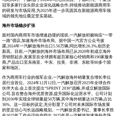
冠等多家行业头部企业深化战略合作,持续推动新能源商用车
的研发与市场应用,为2025年进一步巩固其在新能源商用车领
域的领先地位奠定坚实基础。
海外市场稳步扩张
面对国内商用车市场增速趋缓的现状,一汽解放积极响应“一带
一路”倡议,加速海外市场布局。据中国一汽官方公众号披
露,2024年一汽解放海外出口5.56万辆,同比增长26.3%,创历史
新高。目前,一汽解放的海外市场布局已从2020年初成立海外
营销部起步,发展至在全球拥有超百家核心经销商和190家服务
商,产品出口至东南亚、中东、拉美、非洲、东欧等80多个国
家和地区。
作为商用车行业的领军企业,一汽解放海外销量复合增长率位
居行业首位。2024年12月12日,一汽解放召开2025年全球合作
伙伴大会,会上首次提出“SPRINT 2030”战略,并成立解放国际
公司,旨在整合海外优质资源,提升国际化运营水平。公司计划
到2030年实现全球销量超50万辆,其中海外销量达18万辆,占比
36%。这一目标的设定,充分彰显了公司对未来国际市场发展
的坚定信心与长远战略规划。一汽解放党委书记、董事长李胜
在2025年工作会议中亦指出,2025年是一汽解放加速海外市场