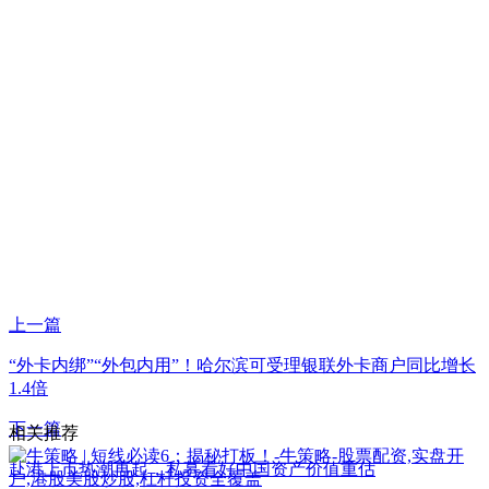
上一篇
“外卡内绑”“外包内用”！哈尔滨可受理银联外卡商户同比增长
1.4倍
下一篇
相关推荐
赴港上市热潮再起，私募看好中国资产价值重估