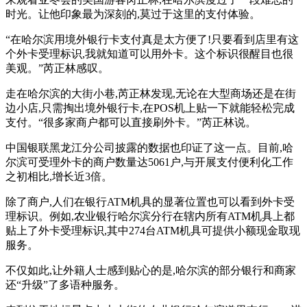
时光。让他印象最为深刻的,莫过于这里的支付体验。
“在哈尔滨用境外银行卡支付真是太方便了!只要看到店里有这
个外卡受理标识,我就知道可以用外卡。这个标识很醒目也很
美观。”芮正林感叹。
走在哈尔滨的大街小巷,芮正林发现,无论在大型商场还是在街
边小店,只需掏出境外银行卡,在POS机上贴一下就能轻松完成
支付。“很多家商户都可以直接刷外卡。”芮正林说。
中国银联黑龙江分公司披露的数据也印证了这一点。目前,哈
尔滨可受理外卡的商户数量达5061户,与开展支付便利化工作
之初相比,增长近3倍。
除了商户,人们在银行ATM机具的显著位置也可以看到外卡受
理标识。例如,农业银行哈尔滨分行在辖内所有ATM机具上都
贴上了外卡受理标识,其中274台ATM机具可提供小额现金取现
服务。
不仅如此,让外籍人士感到贴心的是,哈尔滨的部分银行和商家
还“升级”了多语种服务。