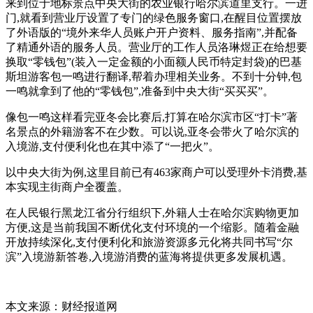
来到位于地标景点中央大街的农业银行哈尔滨道里支行。一进
门,就看到营业厅设置了专门的绿色服务窗口,在醒目位置摆放
了外语版的“境外来华人员账户开户资料、服务指南”,并配备
了精通外语的服务人员。营业厅的工作人员洛琳煜正在给想要
换取“零钱包”(装入一定金额的小面额人民币特定封袋)的巴基
斯坦游客包一鸣进行翻译,帮着办理相关业务。不到十分钟,包
一鸣就拿到了他的“零钱包”,准备到中央大街“买买买”。
像包一鸣这样看完亚冬会比赛后,打算在哈尔滨市区“打卡”著
名景点的外籍游客不在少数。可以说,亚冬会带火了哈尔滨的
入境游,支付便利化也在其中添了“一把火”。
以中央大街为例,这里目前已有463家商户可以受理外卡消费,基
本实现主街商户全覆盖。
在人民银行黑龙江省分行组织下,外籍人士在哈尔滨购物更加
方便,这是当前我国不断优化支付环境的一个缩影。随着金融
开放持续深化,支付便利化和旅游资源多元化将共同书写“尔
滨”入境游新答卷,入境游消费的蓝海将提供更多发展机遇。
本文来源：财经报道网