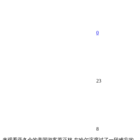
0
23
8
来观看亚冬会的美国游客芮正林,在哈尔滨度过了一段难忘的