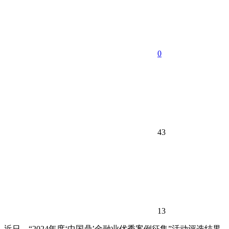
0
43
13
近日，“2024年度‘中国鼎’金融业优秀案例征集”活动评选结果