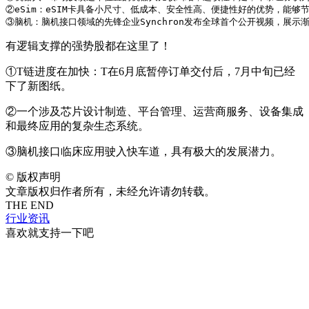
②eSim：eSIM卡具备小尺寸、低成本、安全性高、便捷性好的优势，能
③脑机：脑机接口领域的先锋企业Synchron发布全球首个公开视频，展示
有逻辑支撑的强势股都在这里了！
①
T
链进度在加快：
T
在
6
月底暂停订单交付后，
7
月中旬已经
下了新图纸。
②一个涉及芯片设计制造、平台管理、运营商服务、设备集成
和最终应用的复杂生态系统。
③脑机接口临床应用驶入快车道，具有极大的发展潜力。
©
版权声明
文章版权归作者所有，未经允许请勿转载。
THE END
行业资讯
喜欢就支持一下吧