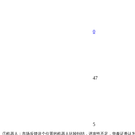
0
47
5
①机器人：市场反馈这个位置的机器人比较纠结，进攻性不足，华泰证券认为