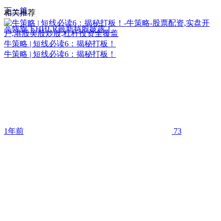
下一篇
相关推荐
高瓴旗下HHLR最新持股披露！
牛策略 | 短线必读6：揭秘打板！
牛策略 | 短线必读6：揭秘打板！
1年前
73