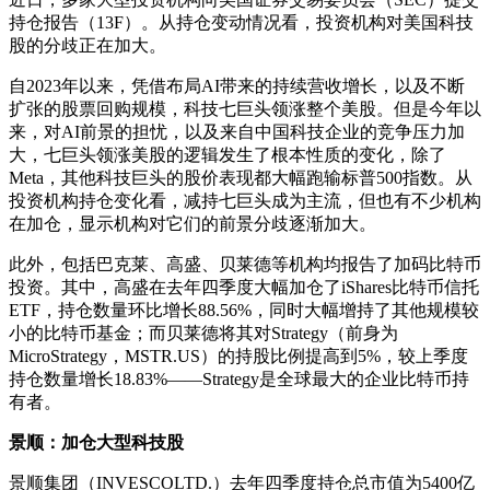
持仓报告（13F）。从持仓变动情况看，投资机构对美国科技
股的分歧正在加大。
自2023年以来，凭借布局AI带来的持续营收增长，以及不断
扩张的股票回购规模，科技七巨头领涨整个美股。但是今年以
来，对AI前景的担忧，以及来自中国科技企业的竞争压力加
大，七巨头领涨美股的逻辑发生了根本性质的变化，除了
Meta，其他科技巨头的股价表现都大幅跑输标普500指数。从
投资机构持仓变化看，减持七巨头成为主流，但也有不少机构
在加仓，显示机构对它们的前景分歧逐渐加大。
此外，包括巴克莱、高盛、贝莱德等机构均报告了加码比特币
投资。其中，高盛在去年四季度大幅加仓了iShares比特币信托
ETF，持仓数量环比增长88.56%，同时大幅增持了其他规模较
小的比特币基金；而贝莱德将其对Strategy（前身为
MicroStrategy，MSTR.US）的持股比例提高到5%，较上季度
持仓数量增长18.83%——Strategy是全球最大的企业比特币持
有者。
景顺：加仓大型科技股
景顺集团（INVESCOLTD.）去年四季度持仓总市值为5400亿