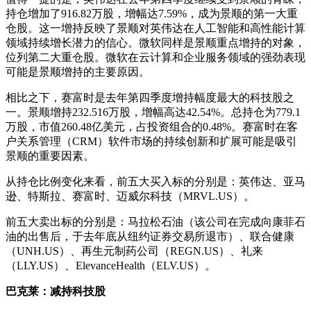
持仓增加了916.82万股，增幅达7.59%，成为景顺的第一大重
仓股。这一增持反映了景顺对英伟达在人工智能和高性能计算
领域持续增长潜力的信心。微软同样是景顺重点增持的对象，
位列第二大重仓股。微软在云计算和企业服务领域的强劲表现
可能是景顺增持的主要原因。
相比之下，赛富时是去年第四季度增持幅度最大的科技股之
一。景顺增持232.516万股，增幅高达42.54%。总持仓为779.1
万股，市值260.48亿美元，占投资组合的0.48%。赛富时在客
户关系管理（CRM）软件市场的持续创新和扩展可能是吸引
景顺的重要因素。
从持仓比例变化来看，前五大买入标的分别是：英伟达、亚马
逊、特斯拉、赛富时、迈威尔科技（MRVL.US）。
前五大卖出标的分别是：马拉松石油（该公司在完成向康菲石
油的出售后，于去年底从纽约证券交易所退市）、联合健康
（UNH.US）、再生元制药公司（REGN.US）、礼来
（LLY.US）、ElevanceHealth（ELV.US）。
巴克莱：减持科技股