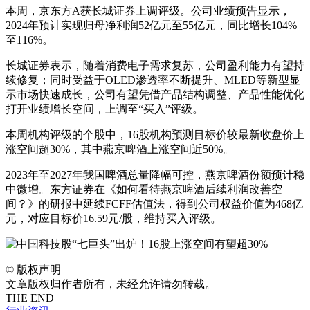
本周，京东方A获长城证券上调评级。公司业绩预告显示，
2024年预计实现归母净利润52亿元至55亿元，同比增长104%
至116%。
长城证券表示，随着消费电子需求复苏，公司盈利能力有望持
续修复；同时受益于OLED渗透率不断提升、MLED等新型显
示市场快速成长，公司有望凭借产品结构调整、产品性能优化
打开业绩增长空间，上调至“买入”评级。
本周机构评级的个股中，16股机构预测目标价较最新收盘价上
涨空间超30%，其中燕京啤酒上涨空间近50%。
2023年至2027年我国啤酒总量降幅可控，燕京啤酒份额预计稳
中微增。东方证券在《如何看待燕京啤酒后续利润改善空
间？》的研报中延续FCFF估值法，得到公司权益价值为468亿
元，对应目标价16.59元/股，维持买入评级。
©
版权声明
文章版权归作者所有，未经允许请勿转载。
THE END