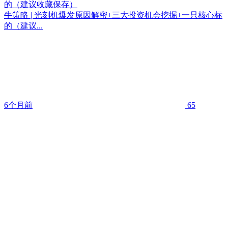
的（建议收藏保存）
牛策略 | 光刻机爆发原因解密+三大投资机会挖掘+一只核心标
的（建议...
6个月前
65