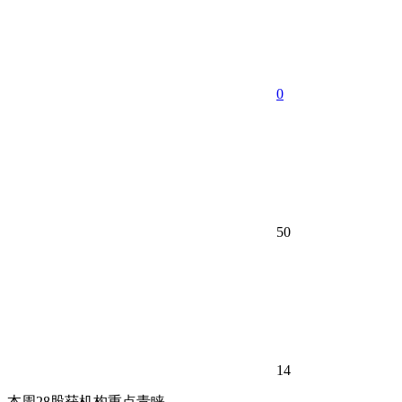
0
50
14
本周28股获机构重点青睐。