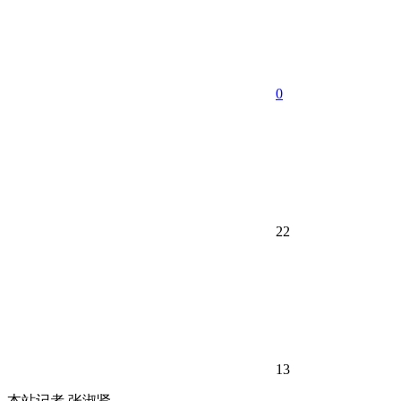
0
22
13
本站记者 张淑贤