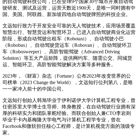
的自动驾驶科技公司，已在全球9个国家30个城市开展自动驾
驶研发、测试及运营，运营天数近1900天，是唯一同时拥有中
国、美国、阿联酋、新加坡四地自动驾驶牌照的科技企业。
文远知行致力于开发安全可靠的无人驾驶技术，应用场景覆盖
智慧出行、智慧货运和智慧环卫，已进入自动驾驶商业化运营
阶段，形成自动驾驶出租车（Robotaxi）、自动驾驶小巴
（Robobus）、自动驾驶货运车（Robovan）、自动驾驶环卫
车（Robosweeper）、高阶智能驾驶（Advanced Driving
Solution）等五大产品矩阵，提供网约车、随需公交、同城货
运、智能环卫、高阶智能驾驶解决方案等多种服务。
2023年，《财富》杂志（Fortune）公布2023年改变世界的公
司榜单（2023 Change the World），文远知行位列第八，是唯
一一家冲入前十的中国公司。
文远知行创始人韩旭毕业于伊利诺伊大学计算机工程专业，曾
任密苏里大学博士生导师、终身教授，在自动驾驶行业拥有深
厚的科研实力和团队掌舵经验。而联合创始人兼CTO李岩则
毕业于卡内基梅隆大学电气与计算机工程学专业，曾在
Facebook和微软担任核心工程师，是计算机视觉方面的顶级专
家。