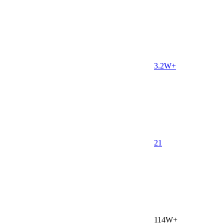
3.2W+
2
1
114W+