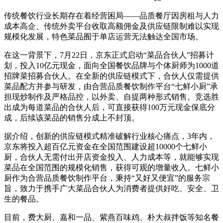
传统餐饮行业长期存在着经营困局——品质餐厅因房租与人力
成本高企、传统外卖平台收取高额佣金及供应链限制难以实现
规模化发展，特色菜品囿于单店运营无法触达全国市场。
在这一背景下，7月22日，京东正式启动“菜品合伙人”招募计
划，投入10亿元现金，面向全国餐饮品牌与个体厨师为1000道
招牌菜招募合伙人。在全新的供应链模式下，合伙人仅需提供
菜品配方并参与研发，由合营品质餐饮制作平台“七鲜小厨”承
担现炒制作及严格品控，以外卖、自提两种形式销售。竞选胜
出成为每道菜品的合伙人后，可直接获得100万元现金保底分
成，后续该菜品的销售分成上不封顶。
据介绍，创新的供应链模式精准破解行业核心痛点，3年内，
京东将投入超百亿元资金在全国范围建设超10000个七鲜小
厨，合伙人无需付出开店资金投入、人力成本等，就能够实现
菜品在全国范围的规模化销售，获得可观的增量收入。七鲜小
厨作为合营品质餐饮制作平台，秉持“又好又便宜”的服务宗
旨，致力于携手广大菜品合伙人为消费者提供好吃、安全、卫
生的餐品。
目前，费大厨、嘉和一品、紫燕百味鸡、朴大叔拌饭等知名餐