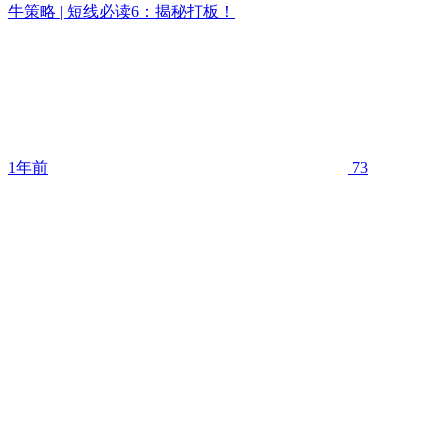
牛策略 | 短线必读6：揭秘打板！
1年前
73