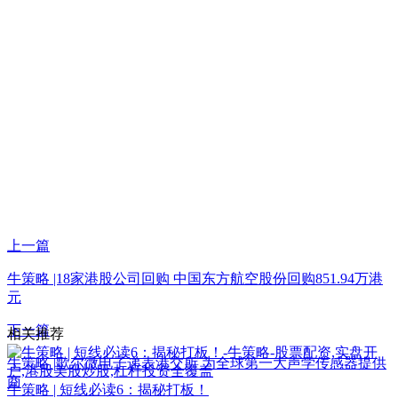
上一篇
牛策略 |18家港股公司回购 中国东方航空股份回购851.94万港
元
下一篇
相关推荐
牛策略 |歌尔微电子递表港交所 为全球第一大声学传感器提供
商
牛策略 | 短线必读6：揭秘打板！