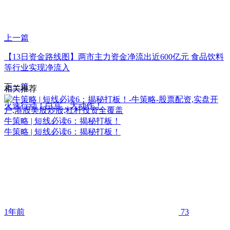
上一篇
【13日资金路线图】两市主力资金净流出近600亿元 食品饮料
等行业实现净流入
下一篇
相关推荐
火速行动！白宫，大动作！
牛策略 | 短线必读6：揭秘打板！
牛策略 | 短线必读6：揭秘打板！
1年前
73