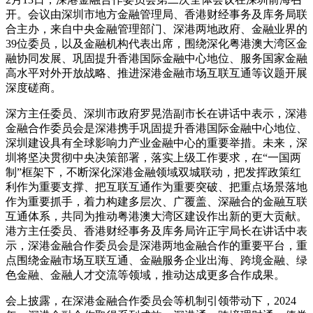
开。会议由深圳市地方金融管理局、香港财经事务及库务局联
合主办，来自中央金融管理部门、深港两地政府、金融业界的
39位委员，以及金融机构代表出席，围绕深化粤港澳大湾区金
融协同发展、巩固提升香港国际金融中心地位、服务国家金融
高水平对外开放战略、推进深港金融市场互联互通等议题开展
深度磋商。
深方主任委员、深圳市政府罗晃浩副市长在讲话中表示，深港
金融合作委员会是深港携手巩固提升香港国际金融中心地位、
深圳建设具有全球影响力产业金融中心的重要举措。未来，深
圳将坚决贯彻中央决策部署，落实上级工作要求，在“一国两
制”框架下，不断深化深港金融领域双城联动，把发挥政策红
利作为重要支撑、把互联互通作为重要突破、把重点场景落地
作为重要抓手，着力构建多层次、广覆盖、深融合的金融互联
互通体系，共同为推动粤港澳大湾区建设作出新的更大贡献。
港方主任委员、香港财经事务及库务局许正宇局长在讲话中表
示，深港金融合作委员会是深港两地金融合作的重要平台，重
点围绕金融市场互联互通、金融服务企业出海、跨境金融、绿
色金融、金融人才交流等领域，推动达成更多合作成果。
会上披露，在深港金融合作委员会等机制引领带动下，2024