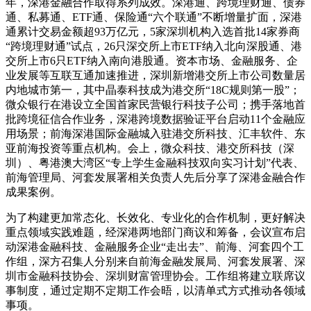
年，深港金融合作取得系列成效。深港通、跨境理财通、债券
通、私募通、ETF通、保险通“六个联通”不断增量扩面，深港
通累计交易金额超93万亿元，5家深圳机构入选首批14家券商
“跨境理财通”试点，26只深交所上市ETF纳入北向深股通、港
交所上市6只ETF纳入南向港股通。资本市场、金融服务、企
业发展等互联互通加速推进，深圳新增港交所上市公司数量居
内地城市第一，其中晶泰科技成为港交所“18C规则第一股”；
微众银行在港设立全国首家民营银行科技子公司；携手落地首
批跨境征信合作业务，深港跨境数据验证平台启动11个金融应
用场景；前海深港国际金融城入驻港交所科技、汇丰软件、东
亚前海投资等重点机构。会上，微众科技、港交所科技（深
圳）、粤港澳大湾区“专上学生金融科技双向实习计划”代表、
前海管理局、河套发展署相关负责人先后分享了深港金融合作
成果案例。
为了构建更加常态化、长效化、专业化的合作机制，更好解决
重点领域实践难题，经深港两地部门商议和筹备，会议宣布启
动深港金融科技、金融服务企业“走出去”、前海、河套四个工
作组，深方召集人分别来自前海金融发展局、河套发展署、深
圳市金融科技协会、深圳财富管理协会。工作组将建立联席议
事制度，通过定期不定期工作会晤，以清单式方式推动各领域
事项。