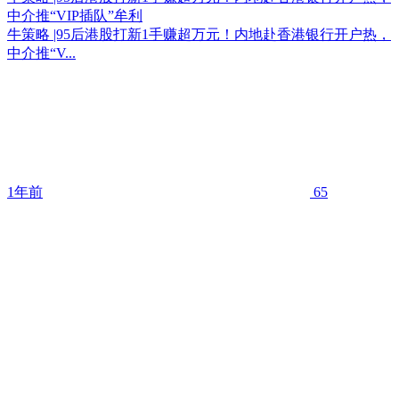
中介推“VIP插队”牟利
牛策略 |95后港股打新1手赚超万元！内地赴香港银行开户热，
中介推“V...
1年前
65