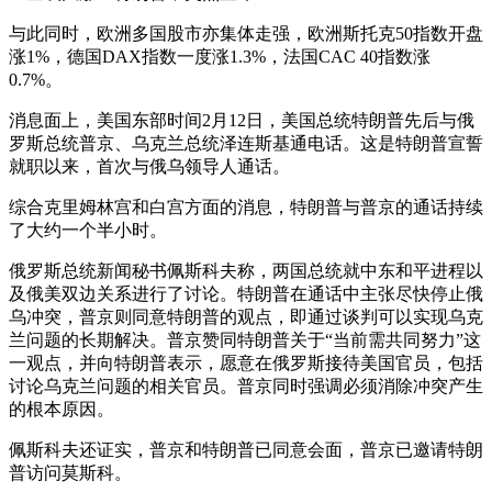
与此同时，欧洲多国股市亦集体走强，欧洲斯托克50指数开盘
涨1%，德国DAX指数一度涨1.3%，法国CAC 40指数涨
0.7%。
消息面上，美国东部时间2月12日，美国总统特朗普先后与俄
罗斯总统普京、乌克兰总统泽连斯基通电话。这是特朗普宣誓
就职以来，首次与俄乌领导人通话。
综合克里姆林宫和白宫方面的消息，特朗普与普京的通话持续
了大约一个半小时。
俄罗斯总统新闻秘书佩斯科夫称，两国总统就中东和平进程以
及俄美双边关系进行了讨论。特朗普在通话中主张尽快停止俄
乌冲突，普京则同意特朗普的观点，即通过谈判可以实现乌克
兰问题的长期解决。普京赞同特朗普关于“当前需共同努力”这
一观点，并向特朗普表示，愿意在俄罗斯接待美国官员，包括
讨论乌克兰问题的相关官员。普京同时强调必须消除冲突产生
的根本原因。
佩斯科夫还证实，普京和特朗普已同意会面，普京已邀请特朗
普访问莫斯科。