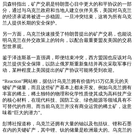
贝森特指出，矿产交易是特朗普心目中更大的和平协议的一部
分，通过与乌克兰政府和当地人建立伙伴关系，美国对乌克兰
的经济承诺将被进一步稳固。一旦冲突结束，这将为所有乌克
兰人提供长期的安全保护。
另一方面，乌克兰快速接受了特朗普提出的矿产交易，也能说
明乌克兰在外交政策上的转向，以配合最重要盟友美国的交易
型世界观。
鉴于泽连斯基一直强调，即便结束冲突，西方盟国也应该对乌
克兰提供安全保障，以防止俄罗斯重新集结并再次采取军事行
动，某种程度上美国提出的矿产协议可能将受到欢迎。
“Reaction”网站称，据估计乌克兰拥有价值约15万亿美元的关
键矿产储量，而且这些矿产基本上都未开发。例如乌克兰拥有
丰富的稀土，稀土独特的物理和化学性质使其成为高科技产业
的核心材料，在现代科技、国防工业、绿色能源等领域具有不
可替代的作用。而当前乌克兰并没有商业运营的稀土矿，这意
味着“巨大的潜力”。
彭博社报道称，乌克兰还拥有大量的铀以及包括钛、锂和石墨
在内的关键矿产，其中锂、钛的储量是欧洲最大的。乌克兰的