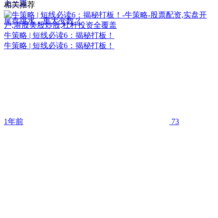
下一篇
相关推荐
尾盘跳水，重大变数？
牛策略 | 短线必读6：揭秘打板！
牛策略 | 短线必读6：揭秘打板！
1年前
73