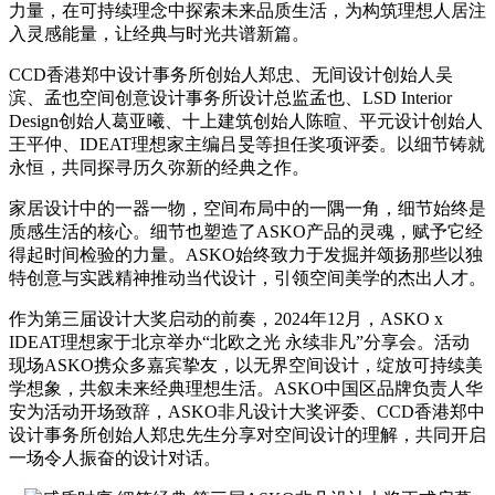
力量，在可持续理念中探索未来品质生活，为构筑理想人居注
入灵感能量，让经典与时光共谱新篇。
CCD香港郑中设计事务所创始人郑忠、无间设计创始人吴
滨、孟也空间创意设计事务所设计总监孟也、LSD Interior
Design创始人葛亚曦、十上建筑创始人陈暄、平元设计创始人
王平仲、IDEAT理想家主编吕旻等担任奖项评委。以细节铸就
永恒，共同探寻历久弥新的经典之作。
家居设计中的一器一物，空间布局中的一隅一角，细节始终是
质感生活的核心。细节也塑造了ASKO产品的灵魂，赋予它经
得起时间检验的力量。ASKO始终致力于发掘并颂扬那些以独
特创意与实践精神推动当代设计，引领空间美学的杰出人才。
作为第三届设计大奖启动的前奏，2024年12月，ASKO x
IDEAT理想家于北京举办“北欧之光 永续非凡”分享会。活动
现场ASKO携众多嘉宾挚友，以无界空间设计，绽放可持续美
学想象，共叙未来经典理想生活。ASKO中国区品牌负责人华
安为活动开场致辞，ASKO非凡设计大奖评委、CCD香港郑中
设计事务所创始人郑忠先生分享对空间设计的理解，共同开启
一场令人振奋的设计对话。