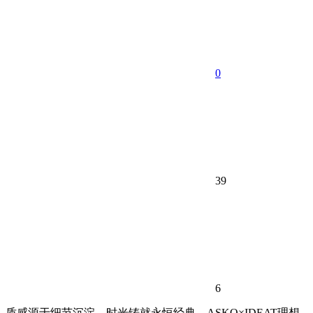
0
39
6
质感源于细节沉淀，时光铸就永恒经典。ASKO×IDEAT理想