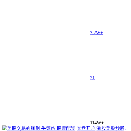
3.2W+
2
1
114W+