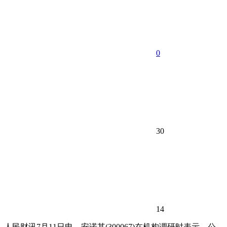
0
30
14
人民财讯7月11日电，
安诺其(300067)在机构调研时表示，公