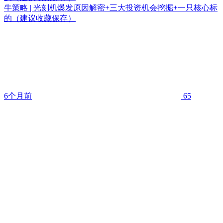
牛策略 | 光刻机爆发原因解密+三大投资机会挖掘+一只核心标
的（建议收藏保存）
6个月前
65