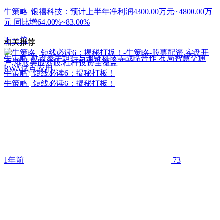
牛策略 |银禧科技：预计上半年净利润4300.00万元~4800.00万
元 同比增64.00%~83.00%
下一篇
相关推荐
牛策略 |勘设泰宇坦行与趣链科技等战略合作 布局智慧交通
RWA试点应用
牛策略 | 短线必读6：揭秘打板！
牛策略 | 短线必读6：揭秘打板！
1年前
73