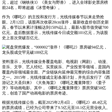
元，超过《钢铁侠3》《美女与野兽》，进入全球影史票房榜
前24名，即将超越《冰雪奇缘》。
作为《哪吒2》的主投和发行方，光线传媒春节以来走势抢
眼。2月12日，该股再次收获20cm涨停，最新收盘价创历史新
高，春节以来累计涨幅达到150%以上，最新A股市值突破700
亿元。盘后数据显示，光线传媒今日成交额101亿元，为该股
史上首次突破百亿元。
资料显示，光线传媒业务覆盖电影、电视剧（网剧）、动漫、
音乐、文学、艺人经纪、实景娱乐、产业投资等领域，是国内
覆盖内容领域最全面、产业链纵向延伸最完整的综合内容集团
之一。2015年，光线传媒成立彩条屋计划，并先后发行了《西
游记之大圣归来》《大鱼海棠》《哪吒之魔童降世》《姜子
牙》等动画电影。其中，《哪吒之魔童降世》票房突破50亿
元，创造了国产动画电影的票房奇迹。
根据光线传媒公告，截至2025年2月4日，《哪吒2》48.4亿元
的票房成绩，已经为公司带来了9.5亿元至10.1亿元营业收入。