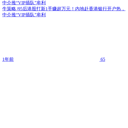
中介推“VIP插队”牟利
牛策略 |95后港股打新1手赚超万元！内地赴香港银行开户热，
中介推“VIP插队”牟利
1年前
65