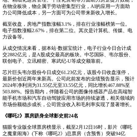
在物业板块，物企属于劳动密集型行业，AI的应用一方面助
力公司降低成本，另一方面可为公司带来新收入增长。
截至收盘，房地产指数涨幅3.1%，排在行业涨幅榜第一位。
电子指数涨幅2.67%，排在第二位。其次是计算机、传媒、电
力设备等。
从成交情况来看，据本站·数据宝统计，电子行业今日合计成
交2882亿元，是A股成交最高的板块。中芯国际、韦尔股份、
联创电子、立讯精密、寒武纪-U等成交额靠前。
芯片巨头韦尔股份今日成交61.23亿元，该股今日收盘涨停，
最新价创近两年来新高。公司此前发布的业绩预告显示，预计
2024年净利润为31.55亿元至33.55亿元，同比增长467.88%至
503.88%。报告期内，伴随着公司的图像传感器产品在高端智
能手机市场和汽车自动驾驶应用市场的持续渗透，相关领域的
市场份额稳步成长，公司营业收入和毛利率实现了显著增长。
《哪吒2》票房跻身全球影史前24名
猫眼专业版全球票房榜显示，截至2月12日16时，影片《哪吒
之魔童闹海》(下称《哪吒2》)总票房（含预售）突破94亿