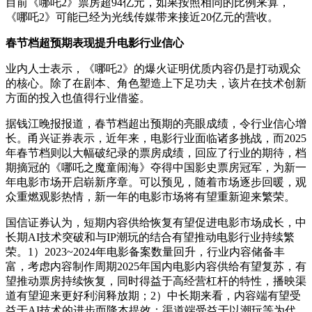
目前《哪吒2》票房超94亿元，如果按照相同的比例来算，
《哪吒2》可能已经为光线传媒带来接近20亿元的营收。
春节档超预期表现提升电影行业信心
业内人士表示，《哪吒2》的爆火证明优质内容仍是打动观众
的核心。除了在剧本、角色塑造上下足功夫，该片在技术创新
方面的投入也值得行业借鉴。
据钱江晚报报道，春节档超出预期的亮眼成绩，令行业信心增
长。甬兴证券表示，近年来，电影行业面临诸多挑战，而2025
年春节档则以大幅破纪录的票房成绩，回应了行业的期待，档
期摘冠的《哪吒之魔童闹海》夺得中国影史票房冠军，为新一
年电影市场开启崭新序章。可以预见，随着市场逐步回暖，观
众重燃观影热情，新一年的电影市场将有望重新迎来繁荣。
国信证券认为，短期内容供给恢复有望促进电影市场成长，中
长期AI技术突破和与IP潮玩的结合有望推动电影行业持续繁
荣。1）2023~2024年电影备案数量回升，行业内容储备丰
富，考虑内容制作周期2025年国内电影内容供给有望复苏，有
望推动票房持续恢复，同时得益于高经营杠杆的特性，播映渠
道有望迎来更好利润释放期；2）中长期来看，内容端有望受
益于AI技术的进步而降本提效；渠道端受益于以潮玩等为代