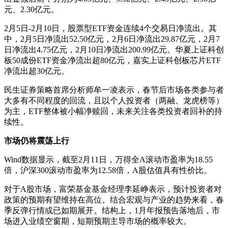
元、2.30亿元。
2月5日-2月10日，股票型ETF资金连续4个交易日净流出。其
中，2月5日净流出52.50亿元，2月6日净流出29.87亿元，2月7
日净流出4.75亿元，2月10日净流出200.99亿元。华夏上证科创
板50成份ETF资金净流出超80亿元，嘉实上证科创板芯片ETF
净流出超30亿元。
民生证券策略首席分析师牟一凌表示，春节后市场各类参与者
大多有不同程度的回流，且以个人投资者（两融、龙虎榜等）
为主，ETF整体被小幅净赎回，未来关注各类投资者回补的持
续性。
市场仍将震荡上行
Wind数据显示，截至2月11日，万得全A滚动市盈率为18.55
倍，沪深300滚动市盈率为12.58倍，A股估值具有性价比。
对于A股市场，富荣基金基金经理李延峥表示，预计投资者对
政策的预期有望维持在高位。结合宏观与产业的趋势来看，春
季反弹行情或已如期展开。结构上，1月年报预告落地后，市
场进入业绩空窗期，短期预期主导市场的概率较大。