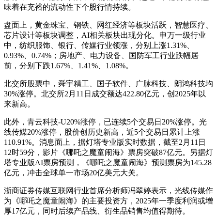
味着在充裕的流动性下个股行情持续。
盘面上，黄金珠宝、钢铁、网红经济等板块活跃，智慧医疗、
芯片设计等板块调整，AI相关板块出现分化。申万一级行业
中，纺织服饰、银行、传媒行业领涨，分别上涨1.31%、
0.93%、0.74%；房地产、电力设备、国防军工行业跌幅居
前，分别下跌1.67%、1.41%、1.08%。
北交所股票中，舜宇精工、国子软件、广脉科技、朗鸿科技均
30%涨停。北交所2月11日成交额达422.80亿元，创2025年以
来新高。
此外，青云科技-U20%涨停，已连续5个交易日20%涨停。光
线传媒20%涨停，股价创历史新高，近5个交易日累计上涨
110.91%。消息面上，据灯塔专业版实时数据，截至2月11日
12时59分，影片《哪吒之魔童闹海》票房突破87亿元。另据灯
塔专业版AI票房预测，《哪吒之魔童闹海》预测票房为145.28
亿元，冲击全球单一市场20亿美元大关。
浙商证券传媒互联网行业首席分析师冯翠婷表示，光线传媒作
为《哪吒之魔童闹海》的主要投资方，2025年一季度利润或增
厚17亿元，同时后续产品线、衍生品销售均值得期待。