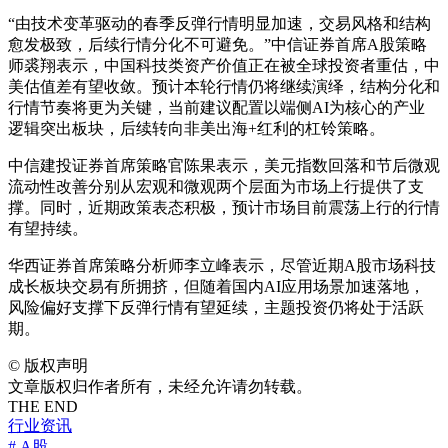
“由技术变革驱动的春季反弹行情明显加速，交易风格和结构
愈发极致，后续行情分化不可避免。”中信证券首席A股策略
师裘翔表示，中国科技类资产价值正在被全球投资者重估，中
美估值差有望收敛。预计本轮行情仍将继续演绎，结构分化和
行情节奏将更为关键，当前建议配置以端侧AI为核心的产业
逻辑突出板块，后续转向非美出海+红利的杠铃策略。
中信建投证券首席策略官陈果表示，美元指数回落和节后微观
流动性改善分别从宏观和微观两个层面为市场上行提供了支
撑。同时，近期政策表态积极，预计市场目前震荡上行的行情
有望持续。
华西证券首席策略分析师李立峰表示，尽管近期A股市场科技
成长板块交易有所拥挤，但随着国内AI应用场景加速落地，
风险偏好支撑下反弹行情有望延续，主题投资仍将处于活跃
期。
©
版权声明
文章版权归作者所有，未经允许请勿转载。
THE END
行业资讯
# A股