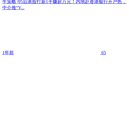
牛策略 |95后港股打新1手赚超万元！内地赴香港银行开户热，
中介推“V...
1年前
65