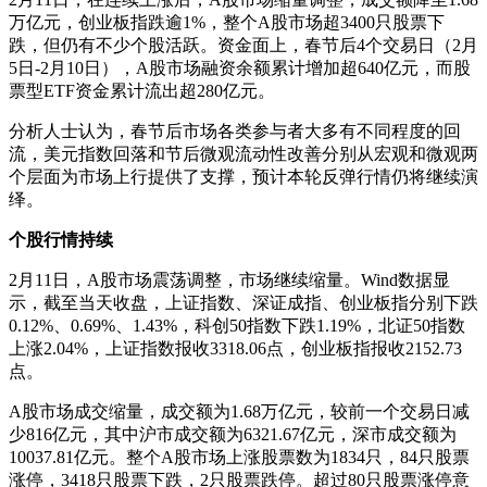
万亿元，创业板指跌逾1%，整个A股市场超3400只股票下
跌，但仍有不少个股活跃。资金面上，春节后4个交易日（2月
5日-2月10日），A股市场融资余额累计增加超640亿元，而股
票型ETF资金累计流出超280亿元。
分析人士认为，春节后市场各类参与者大多有不同程度的回
流，美元指数回落和节后微观流动性改善分别从宏观和微观两
个层面为市场上行提供了支撑，预计本轮反弹行情仍将继续演
绎。
个股行情持续
2月11日，A股市场震荡调整，市场继续缩量。Wind数据显
示，截至当天收盘，上证指数、深证成指、创业板指分别下跌
0.12%、0.69%、1.43%，科创50指数下跌1.19%，北证50指数
上涨2.04%，上证指数报收3318.06点，创业板指报收2152.73
点。
A股市场成交缩量，成交额为1.68万亿元，较前一个交易日减
少816亿元，其中沪市成交额为6321.67亿元，深市成交额为
10037.81亿元。整个A股市场上涨股票数为1834只，84只股票
涨停，3418只股票下跌，2只股票跌停。超过80只股票涨停意