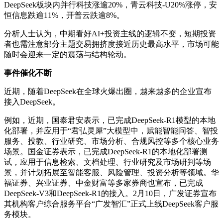
DeepSeek板块内并行科技涨逾20%，青云科技-U20%涨停，安
恒信息跌逾11%，开普云跌逾8%。
分析人士认为，中期看好AI+投资主线的逻辑不变，短期投资
者也需注意部分主题交易拥挤度接近历史最高水平，市场可能
随时会迎来一定的震荡与结构轮动。
事件催化不断
近期，随着DeepSeek在全球火爆出圈，越来越多的企业宣布
接入DeepSeek。
例如，近期，国泰君安表示，已完成DeepSeek-R1模型的本地
化部署，并应用于“君弘灵犀”大模型中，赋能智能问答、智投
服务、投教、行业研究、市场分析、合规风控等多个核心业务
场景。国金证券表示，已完成DeepSeek-R1的本地化部署测
试，应用于信息检索、文档处理、行业研究及市场研判等场
景，并计划拓展至智能客服、风险管理、投资分析等领域。华
福证券、兴业证券、中金财富等多家券商也宣布，已完成
DeepSeek-V3和DeepSeek-R1的接入。2月10日，广发证券宣布
其机构客户综合服务平台“广发智汇”正式上线DeepSeek客户服
务模块。