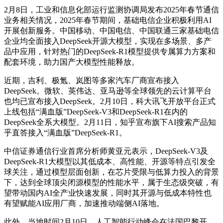
2月8日，工业和信息化部运行监测协调局发布2025年春节通信
业务相关情况，2025年春节期间，基础电信企业积极利用AI
开展创新服务。中国移动、中国电信、中国联通三家基础电信
企业均全面接入DeepSeek开源大模型，实现在多场景、多产
品中应用，针对热门的DeepSeek-R1模型提供专属算力方案和
配套环境，助力国产大模型性能释放。
近期，吉利、极氪、岚图等多家汽车厂商宣布接入
DeepSeek。微软、英伟达、亚马逊等全球领先的云计算平台
也均已宣布接入DeepSeek。2月10日，科大讯飞开放平台正式
上线包括“满血版”DeepSeek-V3和DeepSeek-R1在内的
DeepSeek全系大模型。2月11日，知乎宣布旗下AI搜索产品知
乎直答接入“满血版”DeepSeek-R1。
中信证券通信行业首席分析师黄亚元表示，DeepSeek-V3及
DeepSeek-R1大模型以其低成本、高性能、开源等特点引发全
球关注，通过模型层面创新，在芯片受限与低算力投入的背景
下，达到全球顶尖闭源模型的性能水平，属于生态级突破，有
望带动国内AI全产业快速发展，同时其开源与低成本特性也
有望赋能AI应用厂商，加速推动端侧AI落地。
此外，当地时间2月10日，人工智能行动峰会在法国巴黎开