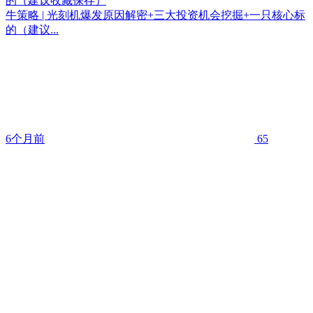
的（建议收藏保存）
牛策略 | 光刻机爆发原因解密+三大投资机会挖掘+一只核心标
的（建议...
6个月前
65