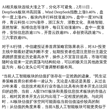
AI相关板块连续大涨之下，分化不可避免，2月11日，
DeepSeek板块冲高回落，Wind DeepSeek指数上涨0.46%，盘
中一度上涨4%，板块内并行科技涨逾20%，盘中一度30%涨
停，青云科技-U20%涨停，浙江东方、浙数文化、美格智能、
居然智家、拓维信息等涨停，每日互动涨逾8%，盘中一度涨
停，安恒信息跌逾11%，开普云跌逾8%，卓创资讯跌逾7%，
三六零跌逾6%。
对于AI行情，中信建投证券首席策略官陈果表示，对AI+投资
主线中期看好逻辑判断不变，短期投资者也需注意部分主题交
易拥挤度接近历史最高水平，操作上不宜盲目追高，市场可能
随时会迎来一定的震荡与结构轮动，可以积极关注其他政策受
益方向，核心龙头公司可逢调整积极布局。
“当前人工智能板块的估值扩张存在一定抢跑的迹象。”民生证
券策略首席分析师牟一凌认为，无论是A股还是美股，从过去
20年来看，信息技术相关行业市值占比具有向资本开支占比回
归的趋势。当前，A股TMT板块和美股信息技术板块的市值占
比，相对其资本开支占比均出现了一定程度的抢跑。与此同
时，AI板块估值扩张空间可能面临当前估值溢价较高的制
约：从估值的角度来看，当前A股人工智能板块可能更类似于