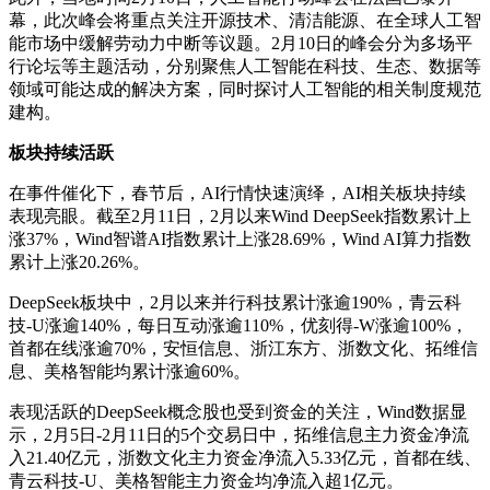
幕，此次峰会将重点关注开源技术、清洁能源、在全球人工智
能市场中缓解劳动力中断等议题。2月10日的峰会分为多场平
行论坛等主题活动，分别聚焦人工智能在科技、生态、数据等
领域可能达成的解决方案，同时探讨人工智能的相关制度规范
建构。
板块持续活跃
在事件催化下，春节后，AI行情快速演绎，AI相关板块持续
表现亮眼。截至2月11日，2月以来Wind DeepSeek指数累计上
涨37%，Wind智谱AI指数累计上涨28.69%，Wind AI算力指数
累计上涨20.26%。
DeepSeek板块中，2月以来并行科技累计涨逾190%，青云科
技-U涨逾140%，每日互动涨逾110%，优刻得-W涨逾100%，
首都在线涨逾70%，安恒信息、浙江东方、浙数文化、拓维信
息、美格智能均累计涨逾60%。
表现活跃的DeepSeek概念股也受到资金的关注，Wind数据显
示，2月5日-2月11日的5个交易日中，拓维信息主力资金净流
入21.40亿元，浙数文化主力资金净流入5.33亿元，首都在线、
青云科技-U、美格智能主力资金均净流入超1亿元。