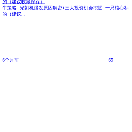
的（建议收藏保存）
牛策略 | 光刻机爆发原因解密+三大投资机会挖掘+一只核心标
的（建议...
6个月前
65