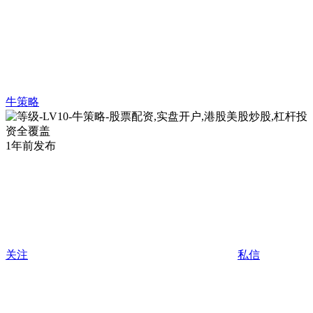
牛策略
1年前发布
关注
私信