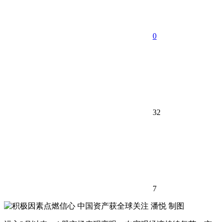
0
32
7
潘悦 制图