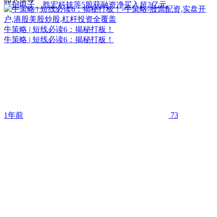
联创电子、胜宏科技等5股获融资净买入超2亿元
牛策略 | 短线必读6：揭秘打板！
牛策略 | 短线必读6：揭秘打板！
1年前
73