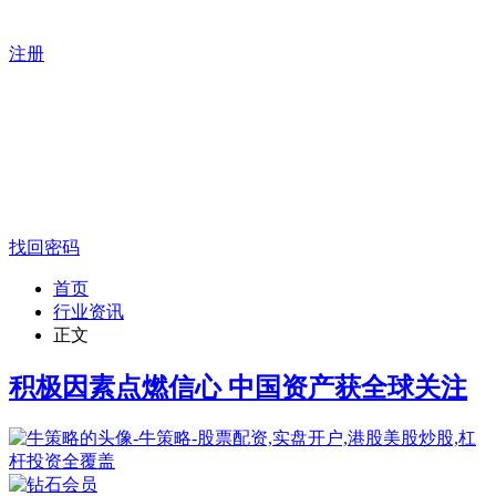
注册
找回密码
首页
行业资讯
正文
积极因素点燃信心 中国资产获全球关注