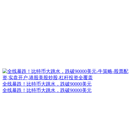
全线暴跌！比特币大跳水，跌破90000美元
全线暴跌！比特币大跳水，跌破90000美元