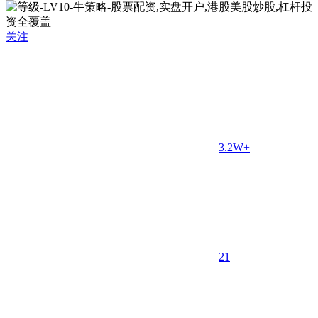
关注
3.2W+
2
1