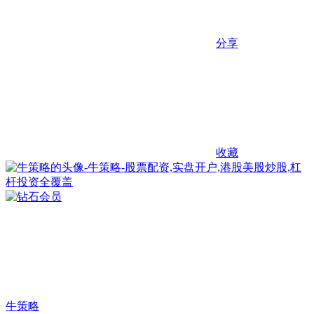
分享
收藏
牛策略