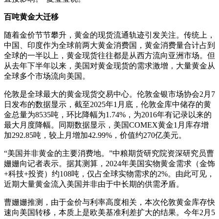
百吨黄金大迁移
随着金价节节攀升，黄金的现货流通轨迹引发关注。传统上，
中国、印度作为全球前两大黄金消费国，黄金消费量合计占到
全球的一半以上，黄金现货往往都是从西方流向亚洲市场。但
从去年下半年以来，美国对黄金现货的需求激增，大量黄金从
全球多个市场流向美国。
伦敦是全球最大的黄金现货交易中心。伦敦金银市场协会2月7
日发布的数据显示，截至2025年1月底，伦敦金库中储存的黄
金总量为8535吨，环比降幅为1.74%，为2016年有记录以来的
最大月度降幅。同期数据显示，美国COMEX黄金1月库存增
加292.85吨，较上月增加42.99%，价值约270亿美元。
“美国并非黄金的主要消费地。”中粮期货研究院资深研究员曹
姗姗向记者表示。据其测算，2024年美国实物黄金需求（金饰
+科技+投资）约108吨，仅占全球实物需求的2%。由此可见，
近期大量黄金流入美国并非由于中长期的供需矛盾。
曹姗姗推测，由于金价与利率高度相关，本次伦敦黄金库存快
速向美国转移，本质上是欧美基准利差扩大的结果。今年2月5