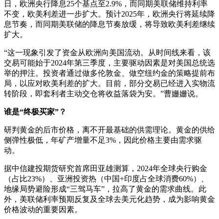
日，欧洲央行降息25个基点至2.9%，而同期美联储维持利率
不变，欧美利差进一步扩大。预计2025年，欧洲央行将延续降
息节奏，而同期美联储的降息节奏放缓，将导致欧美利差继续
扩大。
“这一现象引发了资金从欧洲向美国流动。从时间线来看，该
交易可能始于2024年第三季度，主要驱动因素是对美国总统选
举的押注。投资者通过做多伦敦金、做空纽约金的策略提前布
局，以应对欧美利差的扩大。目前，部分交易已经进入实物流
转阶段，即套利者主动交仓将收益落袋为安。”曹姗姗说。
谁是“终极买家”？
研判黄金的后市价格，离不开最基础的供需理论。黄金的供给
侧弹性极低，年矿产增量不足3%，因此价格主要由需求驱
动。
据中信建投期货研究首席田亚雄测算，2024年全球央行购金
（占比23%）、亚洲投资热（中国+印度占全球消费60%）、
地缘局势避险形成“三驾马车”，拉高了黄金的需求曲线。此
外，美联储利率预期反复及全球去美元化趋势，成为影响黄金
价格波动的重要因素。