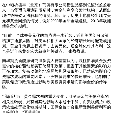
在中粮祈德丰（北京）商贸有限公司衍生品部副总监张盈盈看
来，当货币信用遭到质疑时，黄金与利率会暂时脱钩，从而出
现传统框架无法解释的情况。其介绍，历史上也曾经出现过美
元和黄金同涨的情况，例如2008年国际金融危机、2013年欧洲
债务危机期间。
“目前，全球去美元化的趋势进一步延续，近期美国部分政策
增加了通胀风险，对美国和相关国家的经济增长均可能造成拖
累。黄金作为超主权资产，去美元化、逆全球化对其有利，这
也是近年来黄金宏大叙事的关键点。”张盈盈说。
南华期货新能源研究组负责人夏莹莹认为，以往影响黄金投资
需求的核心驱动是美联储货币政策，但当下其他因素的影响力
正在加大。复杂动荡的地缘局势和经济形势，已然成为影响投
资需求波动的重要因素；亚洲投资需求的快速增长，也削弱了
美联储货币政策通过影响欧美投资需求进而影响金价的传导
链。
“我们认为，黄金需求侧的重大变化，引发黄金与美债利率的
相关性转弱。只有当其他影响因素趋于平静，而美联储货币政
策依然处于变化敏感期时，国际金价才会重新受到美债利率的
直接影响。”夏莹莹说。