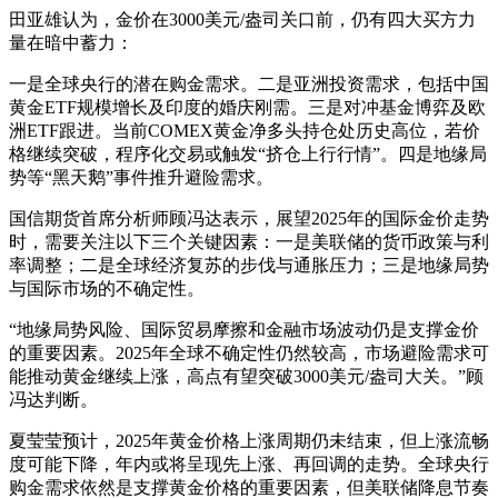
田亚雄认为，金价在3000美元/盎司关口前，仍有四大买方力
量在暗中蓄力：
一是全球央行的潜在购金需求。二是亚洲投资需求，包括中国
黄金ETF规模增长及印度的婚庆刚需。三是对冲基金博弈及欧
洲ETF跟进。当前COMEX黄金净多头持仓处历史高位，若价
格继续突破，程序化交易或触发“挤仓上行行情”。四是地缘局
势等“黑天鹅”事件推升避险需求。
国信期货首席分析师顾冯达表示，展望2025年的国际金价走势
时，需要关注以下三个关键因素：一是美联储的货币政策与利
率调整；二是全球经济复苏的步伐与通胀压力；三是地缘局势
与国际市场的不确定性。
“地缘局势风险、国际贸易摩擦和金融市场波动仍是支撑金价
的重要因素。2025年全球不确定性仍然较高，市场避险需求可
能推动黄金继续上涨，高点有望突破3000美元/盎司大关。”顾
冯达判断。
夏莹莹预计，2025年黄金价格上涨周期仍未结束，但上涨流畅
度可能下降，年内或将呈现先上涨、再回调的走势。全球央行
购金需求依然是支撑黄金价格的重要因素，但美联储降息节奏