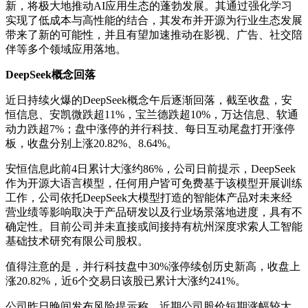
新，将极大地推动AI应用生态的蓬勃发展。其通过强化学习
实现了低成本与高性能的结合，其发布并开源为行业生态发展
带来了新的可能性，并且有望加速推动在影视、广告、社交陪
伴等多个领域应用落地。
DeepSeek概念回落
近日持续火爆的DeepSeek概念午后逐渐回落，截至收盘，安
恒信息、安凯微跌超11%，宝兰德跌超10%，万达信息、软通
动力跌超7%；盘中涨停的并行科技、每日互动尾盘打开涨停
板，收盘分别上涨20.82%、8.64%。
安恒信息此前4日累计大涨约86%，公司日前提示，DeepSeek
作为开源大语言模型，任何用户皆可免费基于该模型开展训练
工作，公司依托DeepSeek大模型打造的智能体产品对未来经
营业绩等影响取决于产品研发以及行业场景落地进度，具有不
确定性。目前公司并未直接或间接持有杭州深度求索人工智能
基础技术研究有限公司股权。
值得注意的是，并行科技盘中30%涨停续创历史新高，收盘上
涨20.82%，近6个交易日该股已累计大涨约241%。
公司昨日晚间发布风险提示称，近期公司股价短期涨幅较大，