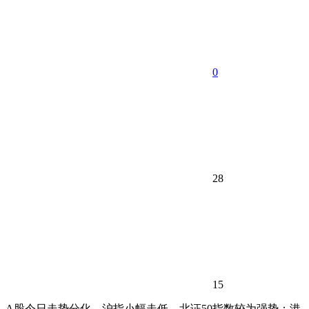
0
28
15
A股今日走势分化，沪指小幅走低，北证50指数较为强势；港