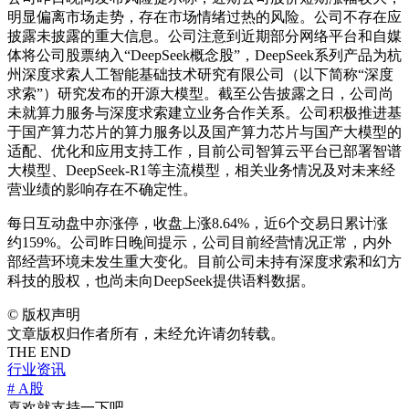
明显偏离市场走势，存在市场情绪过热的风险。公司不存在应
披露未披露的重大信息。公司注意到近期部分网络平台和自媒
体将公司股票纳入“DeepSeek概念股”，DeepSeek系列产品为杭
州深度求索人工智能基础技术研究有限公司（以下简称“深度
求索”）研究发布的开源大模型。截至公告披露之日，公司尚
未就算力服务与深度求索建立业务合作关系。公司积极推进基
于国产算力芯片的算力服务以及国产算力芯片与国产大模型的
适配、优化和应用支持工作，目前公司智算云平台已部署智谱
大模型、DeepSeek-R1等主流模型，相关业务情况及对未来经
营业绩的影响存在不确定性。
每日互动盘中亦涨停，收盘上涨8.64%，近6个交易日累计涨
约159%。公司昨日晚间提示，公司目前经营情况正常，内外
部经营环境未发生重大变化。目前公司未持有深度求索和幻方
科技的股权，也尚未向DeepSeek提供语料数据。
©
版权声明
文章版权归作者所有，未经允许请勿转载。
THE END
行业资讯
# A股
喜欢就支持一下吧