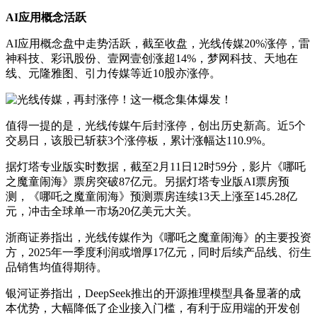
AI应用概念活跃
AI应用概念盘中走势活跃，截至收盘，光线传媒20%涨停，雷
神科技、彩讯股份、壹网壹创涨超14%，梦网科技、天地在
线、元隆雅图、引力传媒等近10股亦涨停。
值得一提的是，光线传媒午后封涨停，创出历史新高。近5个
交易日，该股已斩获3个涨停板，累计涨幅达110.9%。
据灯塔专业版实时数据，截至2月11日12时59分，影片《哪吒
之魔童闹海》票房突破87亿元。另据灯塔专业版AI票房预
测，《哪吒之魔童闹海》预测票房连续13天上涨至145.28亿
元，冲击全球单一市场20亿美元大关。
浙商证券指出，光线传媒作为《哪吒之魔童闹海》的主要投资
方，2025年一季度利润或增厚17亿元，同时后续产品线、衍生
品销售均值得期待。
银河证券指出，DeepSeek推出的开源推理模型具备显著的成
本优势，大幅降低了企业接入门槛，有利于应用端的开发创