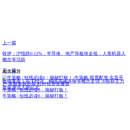
上一篇
收评：沪指跌0.12%，半导体、地产等板块走低，人形机器人
概念等活跃
下一篇
相关推荐
数据复盘丨谷子经济、铜缆高速连接等概念走强 50股获主力
资金净流入超亿元
牛策略 | 短线必读6：揭秘打板！
牛策略 | 短线必读6：揭秘打板！