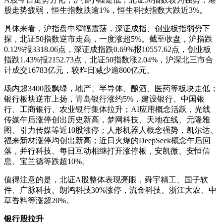
股走势疲弱，恒生指数跌逾1%，恒生科技指数大跌近3%。
具体来看，沪指盘中窄幅震荡，深证成指、创业板指弱势下
探，北证50指数逆市走高，一度涨超5%。截至收盘，沪指跌
0.12%报3318.06点，深证成指跌0.69%报10557.62点，创业板
指跌1.43%报2152.73点，北证50指数涨2.04%，沪深北三市合
计成交16783亿元，较昨日减少逾800亿元。
场内超3400股飘绿，地产、半导体、酿酒、医药等板块走低；
银行板块逆市上扬，青岛银行涨约5%，建设银行、中国银
行、工商银行、农业银行集体拉升；AI应用概念活跃，光线
传媒午后涨停创出历史新高，梦网科技、天地在线、元隆雅
图、引力传媒等近10股涨停；人形机器人概念强势，凯尔达、
福来新材涨停均创出新高；近日火爆的DeepSeek概念午后回
落，并行科技、每日互动相继打开涨停板，安凯微、安恒信
息、宝兰德等跌超10%。
值得注意的是，北证A股整体表现亮眼，舜宇精工、国子软
件、广脉科技、朗鸿科技30%涨停，流金科技、浙江大农、中
草香料等涨超20%。
银行股拉升