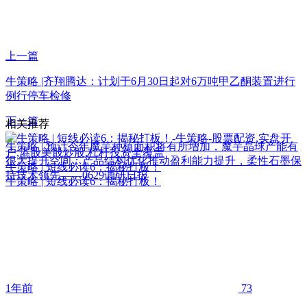
上一篇
牛策略 |齐翔腾达：计划于6月30日起对6万吨甲乙酮装置进行
例行停车检修
下一篇
相关推荐
牛策略 | 预计今年魔芋种植面积将有所增加，魔芋晶球产能有
很大提升空间；产品结构优化推动盈利能力提升，柔性石墨保
牛策略 | 短线必读6：揭秘打板！
持技术领先——0629调研日报
牛策略 | 短线必读6：揭秘打板！
1年前
73