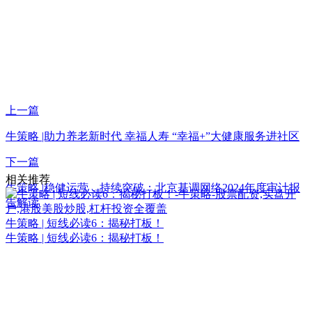
上一篇
牛策略 |助力养老新时代 幸福人寿 “幸福+”大健康服务进社区
下一篇
相关推荐
牛策略 |稳健运营，持续突破：北京基调网络2024年度审计报
告解读
牛策略 | 短线必读6：揭秘打板！
牛策略 | 短线必读6：揭秘打板！