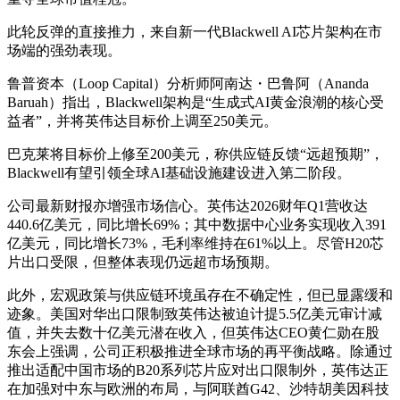
此轮反弹的直接推力，来自新一代Blackwell AI芯片架构在市
场端的强劲表现。
鲁普资本（Loop Capital）分析师阿南达・巴鲁阿（Ananda
Baruah）指出，Blackwell架构是“生成式AI黄金浪潮的核心受
益者”，并将英伟达目标价上调至250美元。
巴克莱将目标价上修至200美元，称供应链反馈“远超预期”，
Blackwell有望引领全球AI基础设施建设进入第二阶段。
公司最新财报亦增强市场信心。英伟达2026财年Q1营收达
440.6亿美元，同比增长69%；其中数据中心业务实现收入391
亿美元，同比增长73%，毛利率维持在61%以上。尽管H20芯
片出口受限，但整体表现仍远超市场预期。
此外，宏观政策与供应链环境虽存在不确定性，但已显露缓和
迹象。美国对华出口限制致英伟达被迫计提5.5亿美元审计减
值，并失去数十亿美元潜在收入，但英伟达CEO黄仁勋在股
东会上强调，公司正积极推进全球市场的再平衡战略。除通过
推出适配中国市场的B20系列芯片应对出口限制外，英伟达正
在加强对中东与欧洲的布局，与阿联酋G42、沙特胡美因科技