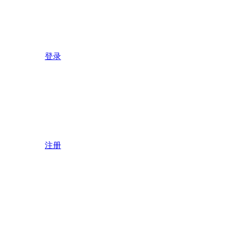
登录
注册