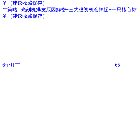
的（建议收藏保存）
牛策略 | 光刻机爆发原因解密+三大投资机会挖掘+一只核心标
的（建议收藏保存）
6个月前
65