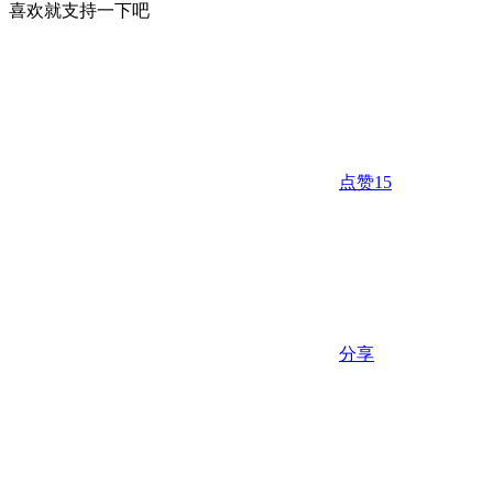
喜欢就支持一下吧
点赞
15
分享