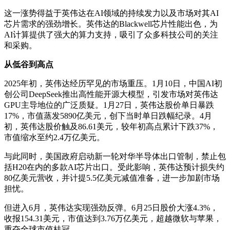
这一涨势得益于英伟达在AI领域的持续发力以及市场对其AI
芯片需求的强劲增长。英伟达的Blackwell芯片性能出色，为
AI计算提供了强大的算力支持，吸引了众多科技公司的关注
和采购。
从低谷到高点
2025年初，英伟达经历罕见的市场重压。1月10日，中国AI初
创公司DeepSeek推出高性能开源大模型，引发市场对英伟达
GPU主导地位的广泛质疑。1月27日，英伟达股价单日暴跌
17%，市值蒸发5890亿美元，创下当时单日跌幅纪录。4月
初，英伟达股价触及86.61美元，较年初高点累计下跌37%，
市值缩水至约2.4万亿美元。
与此同时，美国政府启动新一轮对华半导体出口管制，禁止包
括H20在内的多款AI芯片出口。受此影响，英伟达预计损失约
80亿美元营收，并计提5.5亿美元减值准备，进一步加剧市场
担忧。
但进入6月，英伟达实现强劲反弹。6月25日股价大涨4.3%，
收报154.31美元，市值达到3.76万亿美元，超越微软与苹果，
重夺全球市值桂冠。