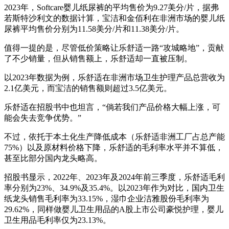
2023年，Softcare婴儿纸尿裤的平均售价为9.27美分/片，据弗
若斯特沙利文的数据计算，宝洁和金佰利在非洲市场的婴儿纸
尿裤平均售价分别为11.58美分/片和11.38美分/片。
值得一提的是，尽管低价策略让乐舒适一路“攻城略地”，贡献
了不少销量，但从销售额上，乐舒适却一直被压制。
以2023年数据为例，乐舒适在非洲市场卫生护理产品总营收为
2.1亿美元，而宝洁的销售额则超过3.5亿美元。
乐舒适在招股书中也坦言，“倘若我们产品价格大幅上涨，可
能会失去竞争优势。”
不过，依托于本土化生产降低成本（乐舒适非洲工厂占总产能
75%）以及原材料价格下降，乐舒适的毛利率水平并不算低，
甚至比部分国内龙头略高。
招股书显示，2022年、2023年及2024年前三季度，乐舒适毛利
率分别为23%、34.9%及35.4%。以2023年作为对比，国内卫生
纸龙头销售毛利率为33.15%，湿巾企业洁雅股份毛利率为
29.62%，同样做婴儿卫生用品的A股上市公司豪悦护理，婴儿
卫生用品毛利率仅为23.13%。