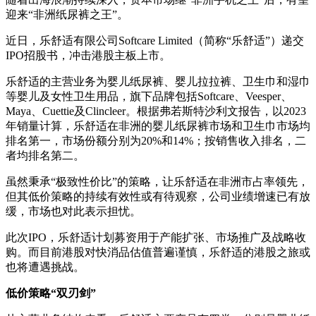
迎来“非洲纸尿裤之王”。
近日，乐舒适有限公司Softcare Limited（简称“乐舒适”）递交
IPO招股书，冲击港股主板上市。
乐舒适的主营业务为婴儿纸尿裤、婴儿拉拉裤、卫生巾和湿巾
等婴儿及女性卫生用品，旗下品牌包括Softcare、Veesper、
Maya、Cuettie及Clincleer。根据弗若斯特沙利文报告，以2023
年销量计算，乐舒适在非洲的婴儿纸尿裤市场和卫生巾市场均
排名第一，市场份额分别为20%和14%；按销售收入排名，二
者均排名第二。
虽然秉承“极致性价比”的策略，让乐舒适在非洲市占率领先，
但其低价策略的持续有效性或有待观察，公司业绩增速已有放
缓，市场也对此表示担忧。
此次IPO，乐舒适计划募资用于产能扩张、市场推广及战略收
购。而目前港股对快消品估值普遍谨慎，乐舒适的港股之旅或
也将遭遇挑战。
低价策略“双刃剑”