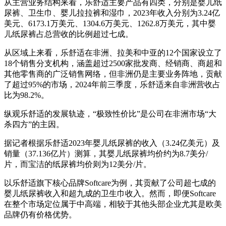
从主营业务结构来看，乐舒适主要产品有四类，分别是婴儿纸
尿裤、卫生巾、婴儿拉拉裤和湿巾，2023年收入分别为3.24亿
美元、6173.1万美元、1304.6万美元、1262.8万美元，其中婴
儿纸尿裤占总营收的比例超过七成。
从区域上来看，乐舒适在非洲、拉美和中亚的12个国家设立了
18个销售分支机构，涵盖超过2500家批发商、经销商、商超和
其他零售商的广泛销售网络，但非洲仍是主要业务阵地，贡献
了超过95%的市场，2024年前三季度，乐舒适来自非洲营收占
比为98.2%。
纵观乐舒适的发展轨迹，“极致性价比”是公司在非洲市场“大
杀四方”的主因。
据记者根据乐舒适2023年婴儿纸尿裤的收入（3.24亿美元）及
销量（37.136亿片）测算，其婴儿纸尿裤均价约为8.7美分/
片，而宝洁的纸尿裤均价则为12美分/片。
以乐舒适旗下核心品牌Softcare为例，其贡献了公司超七成的
婴儿纸尿裤收入和超九成的卫生巾收入。然而，即便Softcare
在整个市场定位属于中高端，相较于其他头部企业尤其是欧美
品牌仍有价格优势。