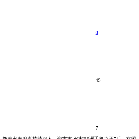
0
45
7
随着出海浪潮持续深入，资本市场继“非洲手机之王”后，有望