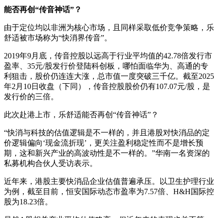
能否再创“传音神话”？
由于定位均以非洲为核心市场，且同样采取低价竞争策略，乐
舒适被市场称为“快消界传音”。
2019年9月底，传音控股以远高于行业平均值的42.78‌‌倍发行市
盈率、35元/股发行价登陆科创板，哪怕面临华为、高通的专
利狙击，股价仍连连大涨，总市值一度突破三千亿。截至2025
年2月10日收盘（下同），传音控股股价仍有107.07元/股，是
发行价的三倍。
此次赴港上市，乐舒适能否再创“传音神话”？
“快消与科技的估值逻辑是不一样的，并且港股对快消品的定
价逻辑偏向‘现金流折现’，更关注盈利稳定性而不是增长预
期，这和新兴产业的高波动性是不一样的。”华南一名资深的
私募机构合伙人受访表示。
近年来，港股主要快消品企业估值普遍承压。以卫生护理行业
为例，截至目前，恒安国际动态市盈率为7.57倍、H&H国际控
股为18.23倍。