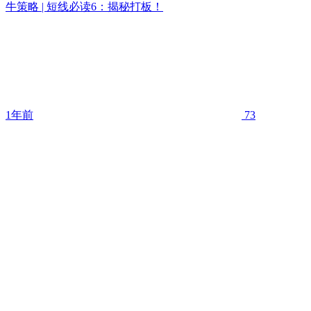
牛策略 | 短线必读6：揭秘打板！
1年前
73