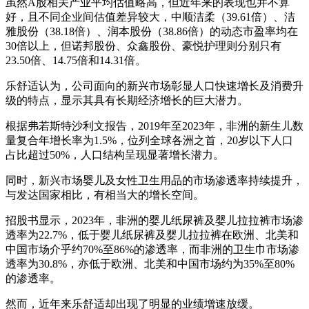
虽然A股相关产业平均估值略高，但近年来的表现也并不算
好，且不同企业间估值差异较大，中顺洁柔（39.61倍）、洁
雅股份（38.18倍）、润本股份（38.86倍）的动态市盈率均在
30倍以上，但诺邦股份、众鑫股份、豪悦护理则分别只有
23.50倍、14.75倍和14.31倍。
乐舒适认为，公司面向的新兴市场彰显人口快速增长及消费升
级的特点，显示其具有长期经济增长的巨大潜力。
根据弗若斯特沙利文报告，2019年至2023年，非洲的新生儿数
量复合年增长率为1.5%，位列全球各洲之首，20岁以下人口
占比超过50%，人口结构呈现显著增长潜力。
同时，新兴市场婴儿及女性卫生用品的市场渗透率持续提升，
与发达国家相比，有相当大的增长空间。
招股书显示，2023年，非洲的婴儿纸尿裤及婴儿拉拉裤市场渗
透率为22.7%，低于婴儿纸尿裤及婴儿拉拉裤在欧洲、北美和
中国市场介乎约70%至86%的渗透率，而非洲的卫生巾市场渗
透率为30.8%，亦低于欧洲、北美和中国市场约为35%至80%
的渗透率。
然而，近年来乐舒适却出现了明显的业绩增速放缓。