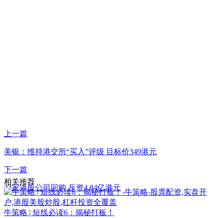
上一篇
美银：维持港交所“买入”评级 目标价349港元
下一篇
相关推荐
22家港股公司回购 斥资4.84亿港元
牛策略 | 短线必读6：揭秘打板！