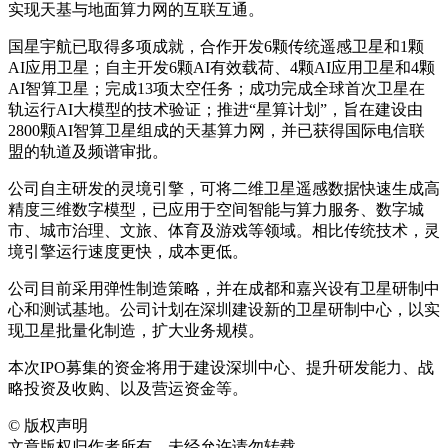
实现天基与地面算力网的互联互通。
国星宇航已取得多项成就，合作开发6颗传统遥感卫星和1颗
AI应用卫星；自主开发6颗AI有效载荷、4颗AI应用卫星和4颗
AI智算卫星；完成13项太空任务；成功完成全球首次卫星在
轨运行AI大模型的技术验证；推进“星算计划”，旨在建设由
2800颗AI智算卫星组成的天基算力网，并已获得国际电信联
盟的轨道及频谱审批。
公司自主研发的灵境引擎，可将二维卫星遥感数据快速生成高
精度三维数字模型，已应用于空间智能与算力服务、数字城
市、城市治理、文旅、体育及游戏等领域。相比传统技术，灵
境引擎运行速度更快，成本更低。
公司目前采用弹性制造策略，并在成都和嘉兴设有卫星研制中
心和测试基地。公司计划在深圳建设新的卫星研制中心，以实
现卫星批量化制造，扩大业务规模。
本次IPO募集的资金将用于建设深圳中心、提升研发能力、战
略投资及收购、以及营运资金等。
©
版权声明
文章版权归作者所有，未经允许请勿转载。