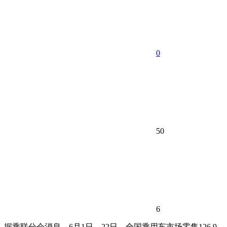
0
50
6
据乘联分会消息，6月1日—22日，全国乘用车市场零售126.9