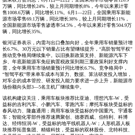
万辆，同比增长24%，较上月同期增长8%，今年以来累计零
售1008.6万辆，同比增长11%。6月1—22日，全国乘用车新能
源市场零售69.1万辆，同比增长38%，较上月同期增长11%，
全国新能源市场零售渗透率54.5%，今年以来累计零售504.9万
辆，同比增长35%。
银河证券表示，内需与出口叠加向好，全年乘用车销量预计增
长6.7%。30万元以下销量占比有望继续提升，“高阶智驾平权”
推动竞争格局继续集中。以旧换新政策支持、新能源汽车下
乡、年底新能源车免征购置税政策到期三重政策利好支撑内
需，全年乘用车市场销量预计同比增长6.7%。竞争格局中，
“智驾平权”带来单车成本与算力、数据、算法研发投入增加，
对车企的成本管控、研发投入能力要求进一步上升，新能源市
场份额向头部3—5名主机厂继续集中。
该机构建议关注，乘用车板块推荐比亚迪、理想汽车-W，受
益标的吉利汽车、小鹏汽车、零跑汽车；摩托车板块受益标的
春风动力、隆鑫通用；商用车板块受益标的中国重汽、宇通客
车；智能化零部件推荐速腾聚创、德赛西威、伯特利、科博
达、经纬恒润-W，受益标的地平线机器人-W；人形机器人板
块推荐拓普集团、精锻科技，受益标的双林股份、北特科技、