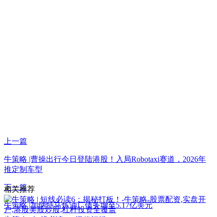
上一篇
牛策略 |曹操出行今日登陆港股！入局Robotaxi赛道，2026年
推定制车型
下一篇
相关推荐
牛策略 |加纳特马炼油厂债务增至5.17亿美元