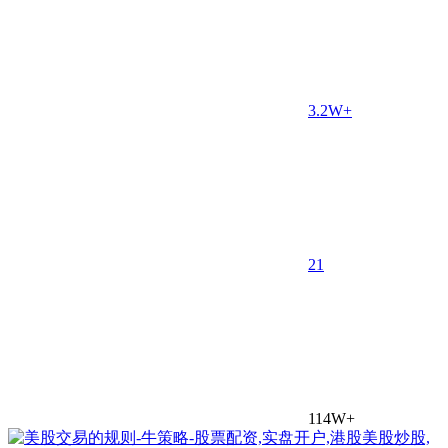
3.2W+
2
1
114W+