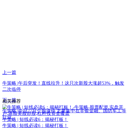
上一篇
牛策略 |午后突发！直线拉升！这只次新股大涨超53%，触发
二次临停
下一篇
相关推荐
牛策略 |今日77只个股涨停 主要集中在非银金融、国防军工等
行业
牛策略 | 短线必读6：揭秘打板！
牛策略 | 短线必读6：揭秘打板！