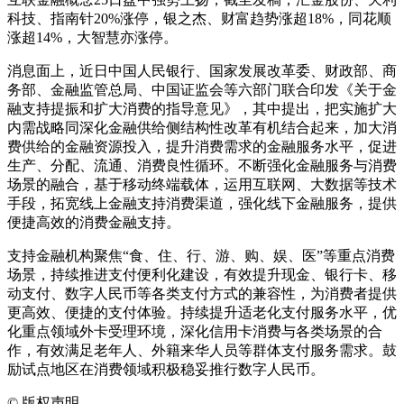
科技、指南针20%涨停，银之杰、财富趋势涨超18%，同花顺
涨超14%，大智慧亦涨停。
消息面上，近日中国人民银行、国家发展改革委、财政部、商
务部、金融监管总局、中国证监会等六部门联合印发《关于金
融支持提振和扩大消费的指导意见》，其中提出，把实施扩大
内需战略同深化金融供给侧结构性改革有机结合起来，加大消
费供给的金融资源投入，提升消费需求的金融服务水平，促进
生产、分配、流通、消费良性循环。不断强化金融服务与消费
场景的融合，基于移动终端载体，运用互联网、大数据等技术
手段，拓宽线上金融支持消费渠道，强化线下金融服务，提供
便捷高效的消费金融支持。
支持金融机构聚焦“食、住、行、游、购、娱、医”等重点消费
场景，持续推进支付便利化建设，有效提升现金、银行卡、移
动支付、数字人民币等各类支付方式的兼容性，为消费者提供
更高效、便捷的支付体验。持续提升适老化支付服务水平，优
化重点领域外卡受理环境，深化信用卡消费与各类场景的合
作，有效满足老年人、外籍来华人员等群体支付服务需求。鼓
励试点地区在消费领域积极稳妥推行数字人民币。
©
版权声明