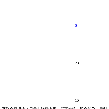
0
23
15
互联金融概念25日盘中强势上扬，截至发稿，汇金股份、天利