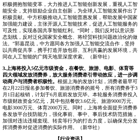
积极拥抱智能变革，大力推进人工智能创新发展，重视人工智
能安全，支持鼓励企业自主创新，为全球人工智能发展作出了
积极贡献。中方积极推动人工智能普惠发展，帮助发展中国家
加强能力建设，主张开源人工智能技术，促进人工智能服务的
可及性，实现各国共享智能红利。“同时，我们反对以意识形
态划线，反对泛化国家安全概念、将经贸科技问题政治化的做
法。”郭嘉昆说，中方愿同各方加强人工智能交流合作，坚持
以共商促共享，携手打造开放包容、互利共赢的发展环境，共
同在人工智能的广阔天地里深度求索。（新华社）
3.
上海将投入5亿元市级资金，在餐饮、旅游、电影、体育等
四大领域发放消费券，放大服务消费牵引带动效应，进一步调
动商户与消费者积极性。
根据上海的发放计划，消费者最早可
在2月22日报名参加餐饮、旅游消费券的摇号，所有消费券于3
月1日起核销，计划于6月底前发放完毕。本轮服务消费券投入
市级财政资金5亿元，其中包括餐饮3.6亿元、旅游9000万元、
电影3000万元、体育2000万元。同时，上海将全面提升消费券
各发放平台技防能力，强化事前、事中、事后技术防范措施，
加强对违法违规套现、转卖等行为的打击力度，以确保充分发
挥消费券对促进消费的实际作用。（新华社）
【行业资讯】