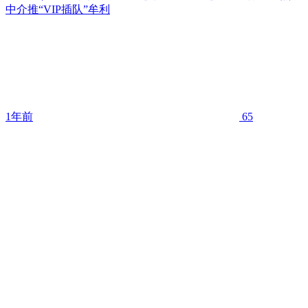
中介推“VIP插队”牟利
1年前
65