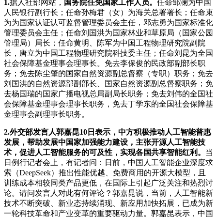
1.
据人社部网站，
国务院任免国家工作人员。
任命邹澜为中国
人民银行副行长；任命孙梅君（女）为海关总署署长；任命束
为为国家认证认可监督管理委员会主任，邓志勇为国家标准化
管理委员会主任；任命刘国洪为国家林业和草原局（国家公园
管理局）局长；任命黄明、陈军为中国工程物理研究院副院
长，唐立为中国工程物理研究院科技委主任；任命刘昆为全国
社会保障基金理事会理事长。免去李保俊的民政部副部长职
务；免去陈尘肇的国家自然资源副总督察（专职）职务；免去
刘国洪的自然资源部副部长、国家自然资源副总督察职务；免
去杨国瑞的国家广播电视总局副局长职务；免去刘伟的全国社
会保障基金理事会理事长职务，免去丁学东的全国社会保障基
金理事会副理事长职务。
2.
外交部发言人郭嘉昆10日表示，中方积极推动人工智能普惠
发展，帮助发展中国家加强能力建设，主张开源人工智能技
术，促进人工智能服务的可及性，实现各国共享智能红利。
当
日例行记者会上，有记者问：日前，中国人工智能企业深度求
索（DeepSeek）推出性能优越、免费商用的开源大模型，且
训练成本相较同类产品更低，在国际上引起广泛关注和热烈讨
论。请问发言人对此有何评论？郭嘉昆说，当前，人工智能新
技术不断突破、新业态持续涌现、新应用加快拓展，已成为新
一轮科技革命和产业变革的重要驱动力量。郭嘉昆表示，中国