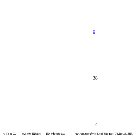
0
38
14
2月8日，融梦展翅，聚势前行——2025年东融科技集团年会暨