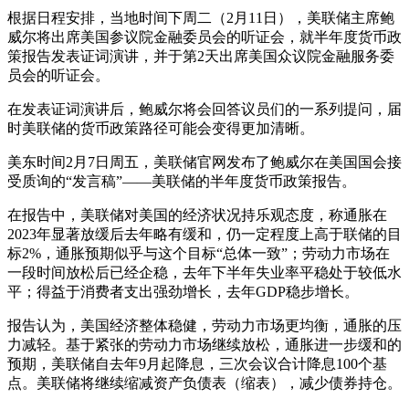
根据日程安排，当地时间下周二（2月11日），美联储主席鲍
威尔将出席美国参议院金融委员会的听证会，就半年度货币政
策报告发表证词演讲，并于第2天出席美国众议院金融服务委
员会的听证会。
在发表证词演讲后，鲍威尔将会回答议员们的一系列提问，届
时美联储的货币政策路径可能会变得更加清晰。
美东时间2月7日周五，美联储官网发布了鲍威尔在美国国会接
受质询的“发言稿”——美联储的半年度货币政策报告。
在报告中，美联储对美国的经济状况持乐观态度，称通胀在
2023年显著放缓后去年略有缓和，仍一定程度上高于联储的目
标2%，通胀预期似乎与这个目标“总体一致”；劳动力市场在
一段时间放松后已经企稳，去年下半年失业率平稳处于较低水
平；得益于消费者支出强劲增长，去年GDP稳步增长。
报告认为，美国经济整体稳健，劳动力市场更均衡，通胀的压
力减轻。基于紧张的劳动力市场继续放松，通胀进一步缓和的
预期，美联储自去年9月起降息，三次会议合计降息100个基
点。美联储将继续缩减资产负债表（缩表），减少债券持仓。