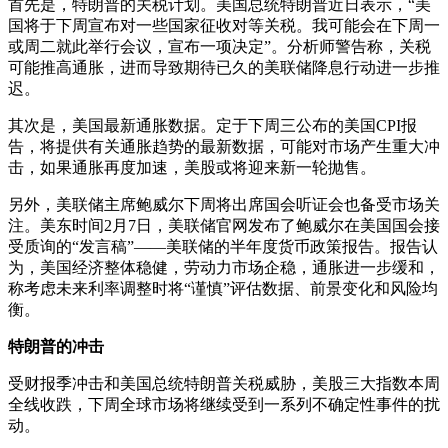
首先是，特朗普的关税计划。美国总统特朗普近日表示，“美
国将于下周宣布对一些国家征收对等关税。我可能会在下周一
或周二就此举行会议，宣布一项决定”。分析师警告称，关税
可能推高通胀，进而导致期待已久的美联储降息行动进一步推
迟。
其次是，美国最新通胀数据。定于下周三公布的美国CPI报
告，将提供有关通胀趋势的最新数据，可能对市场产生重大冲
击，如果通胀再度加速，美股或将迎来新一轮抛售。
另外，美联储主席鲍威尔下周将出席国会听证会也备受市场关
注。美东时间2月7日，美联储官网发布了鲍威尔在美国国会接
受质询的“发言稿”——美联储的半年度货币政策报告。报告认
为，美国经济整体稳健，劳动力市场企稳，通胀进一步缓和，
称考虑未来利率调整时将“谨慎”评估数据、前景变化和风险均
衡。
特朗普的冲击
受财报季冲击和美国总统特朗普关税威胁，美股三大指数本周
全线收跌，下周全球市场将继续受到一系列不确定性事件的扰
动。