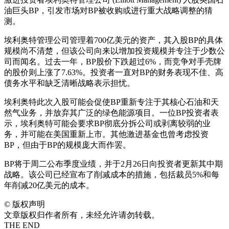
油巨头BP，引发市场对BP被收购或进行重大战略调整的猜
测。
埃利奥特管理公司管理着700亿美元的资产，其入股BP的具体
规模尚不清楚，但该公司向来以增加投资规模并专注于少数公
司而闻名。过去一年，BP股价下跌超过6%，而竞争对手壳牌
的股价则上涨了7.63%。投资者一直对BP的财务表现不佳、高
债务水平和缺乏清晰战略表示担忧。
埃利奥特此次入股可能会促使BP重新专注于其核心石油和天
然气业务，并放弃其广泛的绿色能源项目。一位BP投资者表
示，埃利奥特可能会要求BP彻底分拆公司或剥离较弱的业
务，并可能在美国重新上市。其他激进基金也曾考虑投资
BP，但由于BP的规模庞大而作罢。
BP将于周二公布季度业绩，并于2月26日向投资者更新其中期
战略。该公司已经宣布了削减成本的措施，包括裁员5%和每
年削减20亿美元的成本。
©
版权声明
文章版权归作者所有，未经允许请勿转载。
THE END