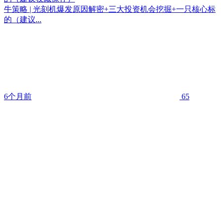
牛策略 | 光刻机爆发原因解密+三大投资机会挖掘+一只核心标
的（建议...
6个月前
65